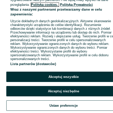
ID:
1040994865
Wyświetlenia: 3
ligota#cerkwica#trzebnica#wiszniamala#pegow#ligotapiekna#szew
przeglądania.
Polityka cookies,
Polityka Prywatności
e#szymanow#szczodre#borowa#spalice#sokolowice#olesnica#cies
Wraz z naszymi partnerami przetwarzamy dane w celu
e#poniatowice#gaszowice#stradomiawierzchnia#siedlec#szymano
zapewnienia:
#szczodre#smardzow#borowa#drugoleka#bystre#wielka#ligotamal
Zadzwoń / SMS
Wyślij wiadomość
#solnikiwielkie#ciesle#stronia#mirkow#kielczow#worclaw#smolec#p
Użycie dokładnych danych geolokalizacyjnych. Aktywne skanowanie
etrzykowice#zernikiwroclawskie#bielanywroclawskie#swietakatarzy
charakterystyki urządzenia do celów identyfikacji. Rozumienie
a#siechnice#dobrzykowice#kamieniecwroclawski#maloszyce#pieka
odbiorców dzięki statystyce lub kombinacji danych z różnych źródeł.
y#satoka#gredzina#chrastawawielka#zbytowa#paczkow#bierutow
Przechowywanie informacji na urządzeniu lub dostęp do nich. Pomiar
arwiniec#posadwice#milocice#zorawina#sobocisko#wojkowice#wil
efektywności reklam. Rozwój i ulepszanie usług. Tworzenie profili w c
kow#cieszyce#wierzbice#rekow#wegry#bogunow#nowojowice#wie
personalizacji treści. Tworzenie profili w celu spersonalizowanych
zbno#olawski#jaczkowice#olawa#marcinkowice#katywroclawskie#p
reklam. Wykorzystywanie ograniczonych danych do wyboru reklam.
awa#gniechowice#miroslawiec#tworzyjanow#rogowsobocki#wierzb
Wykorzystywanie ograniczonych danych do wyboru treści. Pomiar
efektywności treści. Wykorzystanie profili do wyboru
ce#rekow#cieszyce#nowojowice#sobotka#biala#naslawice#bedkow
spersonalizowanych reklam. Wykorzystywanie profili w celu doboru
ce#wilczkowice#jordanowslaski#borow#boreczek#domianow#bore
spersonalizowanych treści.
strzelinski#goszczyna#witowice#osno#borzec#gorzec#strzlin#ziele
cepiotrowice#karzcyn#kondratowiec#lagiewniki#radzikow#oleszna
Lista partnerów (dostawców)
slupice#sulistrowiczki#jazwina#sieniawka#soszow#stanice#dzierz
now#wilkowwielki#zelowice#niemcza#prusy#strzegow#karszow#d
kowice#zarzyca#targowica#romanow#kazanow#pilawagorna#dobr
Akceptuj wszystkie
cin#uciechow#pilawadolna#kluczowa#owiesno#brodziszow#przed
orowa#szklary#boblice#zabkowiceslaskie#krzelkow#henrykow#zieb
ce#boznowice#kalinowicedolne#bogdanowy#szklary#karnkow#prz
Akceptuj niezbędne
worno#jeglowa#karszowek#bialykosciol#kuropatnik#biedrzychow#
arszowek#jutrzyna#wiazow#jaczkowice#godzikowice#osiek#gac#li
ki#olesnicamala#owczary#bierzow#skarbimierz#krzyzowice#przyle
e#kucharzowice#kolnica#wawrzyszow#gnolnagalazczyce#wojslaw#
Ustaw preferencje
ipowa#grodkow#wojtowice#jedrzejow#zelazna#gracze#radoszowic
#kopice#szydlowiecslaski#jaczowice#grabin#chroscina#brzeziny#s