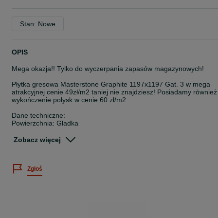
Stan: Nowe
OPIS
Mega okazja!! Tylko do wyczerpania zapasów magazynowych!
Płytka gresowa Masterstone Graphite 1197x1197 Gat. 3 w mega
atrakcyjnej cenie 49zł/m2 taniej nie znajdziesz! Posiadamy również
wykończenie połysk w cenie 60 zł/m2
Dane techniczne:
Powierzchnia: Gładka
Rodzaj wykończenia powierzchni: Matowa
Kolor wiodący: Czarny
Zobacz więcej
Format: 119,7x119,7
Klasa ścieralności: PEI 3
Mrozoodporność: Tak
Zgłoś
Technologia:Gres podbarwiany w masie
Rektyfikacja:Tak
Antypoślizgowość: R9
Grubość: 0.8 cm
Ilość w kartonie: 2
Ilość twarzy: 12