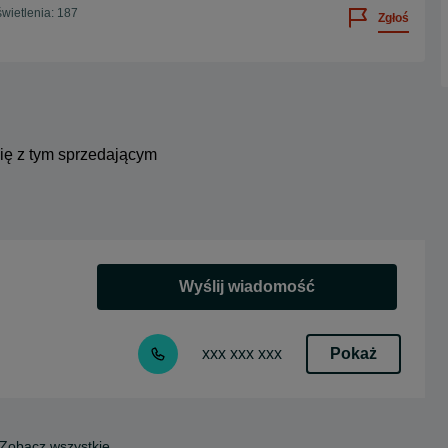
wietlenia: 187
Zgłoś
się z tym sprzedającym
Wyślij wiadomość
Pokaż
xxx xxx xxx
Zobacz wszystkie