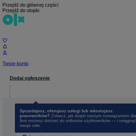
Przejdź do głównej części
Przejdź do stopki
Czat
Twoje konto
Dodaj ogłoszenie
Dla biznesu
opens in a new tab
Sprzedajesz, oferujesz usługi lub rekrutujesz
pracowników?
Zobacz, jak dzięki naszym rozwiązaniom dl
firm możesz dotrzeć do milionów użytkowników — i osiągną
swoje cele.