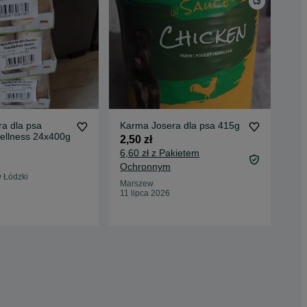
a dla psa
Karma Josera dla psa 415g
Kar
llness 24x400g
psa
2,50 zł
plu
90 
6,60 zł z Pakietem
97,
Ochronnym
 Łódzki
Oc
Marszew
11 lipca 2026
Łód
23 