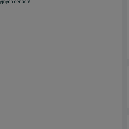
cyjnych cenach!
o