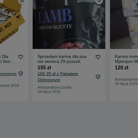
 Dla
Sprzedam karmę dla psa
Karma mokr
i Sos
nie seniora 29 puszek
Mjamjam We
ków
155 zł
120 zł
chronnym
165,20 zł z Pakietem
Ochronnym
Konstantynów
30 lipca 2026
erpnia 2026
Aleksandrów Łódzki
24 lipca 2026