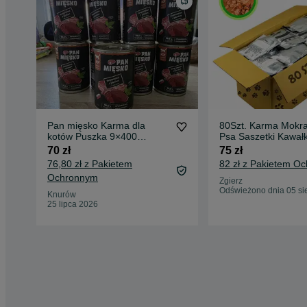
Pan mięsko Karma dla
80Szt. Karma Mokra
kotów Puszka 9×400
Psa Saszetki Kawałk
Wieprzowina z jeleniem.
Galaretka Mix Sma
70 zł
75 zł
76,80 zł z Pakietem
82 zł z Pakietem O
Ochronnym
Zgierz
Odświeżono dnia 05 si
Knurów
25 lipca 2026