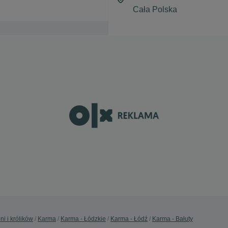
ni i królików
Karma
Karma - Łódzkie
Karma - Łódź
Karma - Bałuty