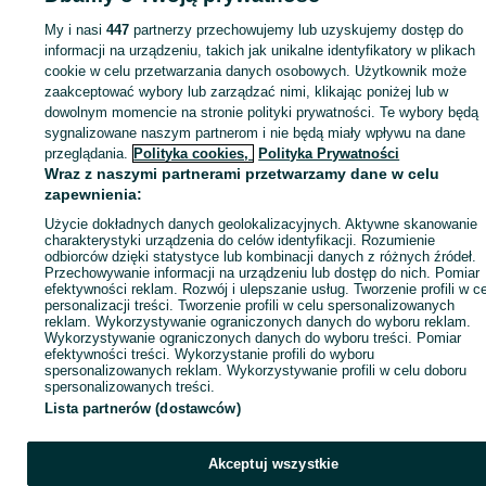
sprzedającym
My i nasi
447
partnerzy przechowujemy lub uzyskujemy dostęp do
informacji na urządzeniu, takich jak unikalne identyfikatory w plikach
cookie w celu przetwarzania danych osobowych. Użytkownik może
Zaloguj się / Załóż konto
zaakceptować wybory lub zarządzać nimi, klikając poniżej lub w
dowolnym momencie na stronie polityki prywatności. Te wybory będą
sygnalizowane naszym partnerom i nie będą miały wpływu na dane
Kup
przeglądania.
Polityka cookies,
Polityka Prywatności
Wraz z naszymi partnerami przetwarzamy dane w celu
zapewnienia:
Użycie dokładnych danych geolokalizacyjnych. Aktywne skanowanie
charakterystyki urządzenia do celów identyfikacji. Rozumienie
odbiorców dzięki statystyce lub kombinacji danych z różnych źródeł.
Przechowywanie informacji na urządzeniu lub dostęp do nich. Pomiar
efektywności reklam. Rozwój i ulepszanie usług. Tworzenie profili w c
personalizacji treści. Tworzenie profili w celu spersonalizowanych
reklam. Wykorzystywanie ograniczonych danych do wyboru reklam.
Wykorzystywanie ograniczonych danych do wyboru treści. Pomiar
efektywności treści. Wykorzystanie profili do wyboru
spersonalizowanych reklam. Wykorzystywanie profili w celu doboru
spersonalizowanych treści.
Lista partnerów (dostawców)
Akceptuj wszystkie