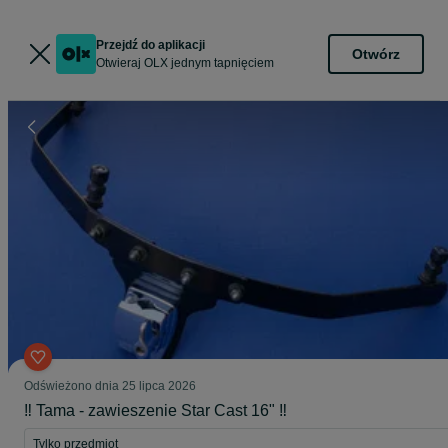
Przejdź do aplikacji
Otwórz
Otwieraj OLX jednym tapnięciem
Odświeżono dnia 25 lipca 2026
‼️ Tama - zawieszenie Star Cast 16" ‼️
Tylko przedmiot