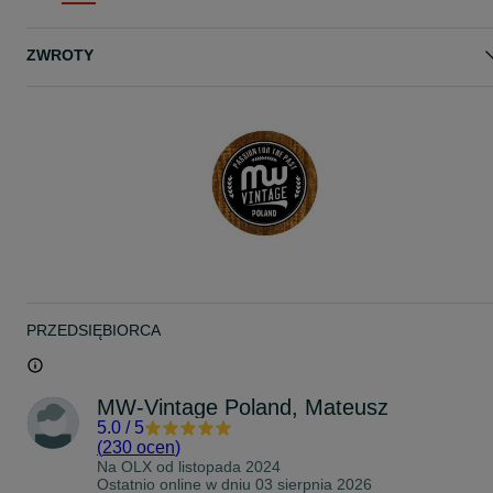
www.mw-vintage.pl
ZWROTY
www.facebook.com/mwvintagepoland/
PRZEDSIĘBIORCA
MW-Vintage Poland, Mateusz
5.0
/
5
(
230 ocen
)
Na OLX od
listopada 2024
Ostatnio online w dniu 03 sierpnia 2026