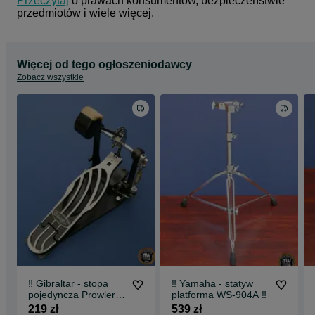
Przeczytaj
 o prawach konsumentów, bezpieczeństwie 
przedmiotów i wiele więcej.
Więcej od tego ogłoszeniodawcy
Zobacz wszystkie
‼️ Gibraltar - stopa
‼️ Yamaha - statyw
pojedyncza Prowler
platforma WS-904A ‼️
5611 ‼️
219 zł
539 zł