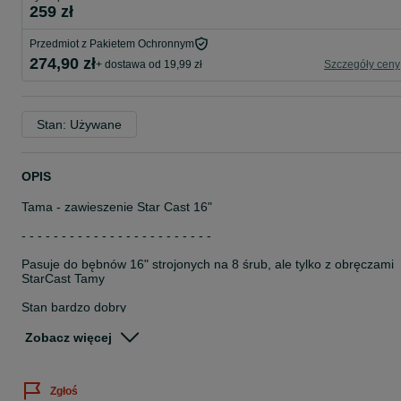
259 zł
Przedmiot z Pakietem Ochronnym
274,90 zł
+ dostawa od 19,99 zł
Szczegóły ceny
Stan: Używane
OPIS
Tama - zawieszenie Star Cast 16"
- - - - - - - - - - - - - - - - - - - - - - - -
Pasuje do bębnów 16" strojonych na 8 śrub, ale tylko z obręczami
StarCast Tamy
Stan bardzo dobry
- - - - - - - - - - - - - - - - - - - - - - - -
Zobacz więcej
KONTAKT: 51*****53
Zgłoś
Zapraszam :)