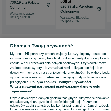
500 zł
736,19 zł z Pakietem
526,99 zł z Pakietem
Ochronnym
Ochronnym
Warszawa, Wawer
Dzisiaj o 09:08
Warszawa, Białołęka
25 lipca 2026
Strona główna
Elektronika
Komputery
Tablety
Urządzenia
Urządzenia -
Dbamy o Twoją prywatność
Mazowieckie
Urządzenia - Warszawa
Urządzenia - Śródmieście
My i nasi
447
partnerzy przechowujemy lub uzyskujemy dostęp do
informacji na urządzeniu, takich jak unikalne identyfikatory w plikach
KATEGORIA
cookie w celu przetwarzania danych osobowych. Użytkownik może
zaakceptować wybory lub zarządzać nimi, klikając poniżej lub w
ID:
1076084763
Wyświetlenia: 30
dowolnym momencie na stronie polityki prywatności. Te wybory będą
sygnalizowane naszym partnerom i nie będą miały wpływu na dane
przeglądania.
Polityka cookies,
Polityka Prywatności
Zadzwoń / SMS
Wyślij wiadomość
Wraz z naszymi partnerami przetwarzamy dane w celu
zapewnienia:
Użycie dokładnych danych geolokalizacyjnych. Aktywne skanowanie
charakterystyki urządzenia do celów identyfikacji. Rozumienie
odbiorców dzięki statystyce lub kombinacji danych z różnych źródeł.
Przechowywanie informacji na urządzeniu lub dostęp do nich. Pomiar