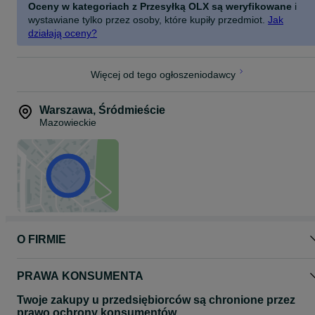
Oceny w kategoriach z Przesyłką OLX są weryfikowane
i
wystawiane tylko przez osoby, które kupiły przedmiot.
Jak
-FAKTURA: Wystawiamy pełną fakturę VAT 23%.
działają oceny?
-PŁATNOŚĆ: Płatności Kartą, Przelew, Blik, przedpłata lub
pobraniem.
Więcej od tego ogłoszeniodawcy
-DOSTAWA: WYSYŁKA GRATIS! lub odbiór osobisty.
-WAŻNOŚĆ OFERTY: do wyczerpania zapasów
Warszawa
,
Śródmieście
-
-
Mazowieckie
-
Specyfikacja:
Model
iPad Pro 10,5" A1709
Procesor:
Seria CPU: Apple A
Model CPU: Apple A10X
Taktowanie CPU: 2.3 GHz
O FIRMIE
Rdzenie CPU: 6 rdzeni
Dysk i RAM:
PRAWA KONSUMENTA
Pojemność dysku: 64 GB
Typ dysku: SSD
Twoje zakupy u przedsiębiorców są chronione przez
Pojemność RAM: 4GB
prawo ochrony konsumentów.