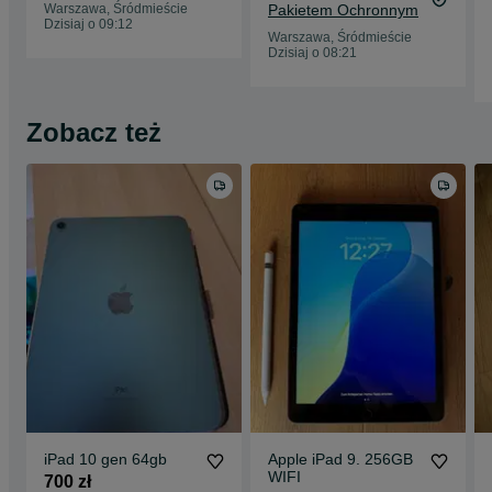
Warszawa, Śródmieście
Pakietem Ochronnym
GWARANCJI|
Dzisiaj o 09:12
WYSYŁKA OLX!
Warszawa, Śródmieście
Dzisiaj o 08:21
Zobacz też
iPad 10 gen 64gb
Apple iPad 9. 256GB
WIFI
700 zł