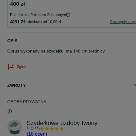
400 zł
Przedmiot z Pakietem Ochronnym
420 zł
+ dostawa od 10,99 zł
Szczegóły ceny
OPIS
Obrus wykonany na szydełku, ma 140 cm średnicy.
Zgłoś
ZWROTY
OSOBA PRYWATNA
Szydełkowe ozdoby Iwony
5.0
/
5
(
18 ocen
)