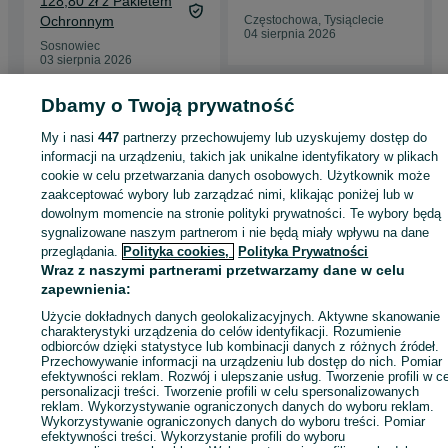
128,80 zł z Pakietem
Ochronnym
Częstochowa, Tysiąclecie
04 sierpnia 2026
Sosnowiec
03 sierpnia 2026
Dbamy o Twoją prywatność
Strona główna
Antyki i Kolekcje
Rękodzieło
Produkty rękodzielnicze
My i nasi
447
partnerzy przechowujemy lub uzyskujemy dostęp do
Produkty rękodzielnicze - Świętokrzyskie
Produkty rękodzielnicze - Krowia
informacji na urządzeniu, takich jak unikalne identyfikatory w plikach
Góra
cookie w celu przetwarzania danych osobowych. Użytkownik może
zaakceptować wybory lub zarządzać nimi, klikając poniżej lub w
dowolnym momencie na stronie polityki prywatności. Te wybory będą
KATEGORIA
sygnalizowane naszym partnerom i nie będą miały wpływu na dane
przeglądania.
Polityka cookies,
Polityka Prywatności
ID:
959454163
Wyświetlenia: 1
Wraz z naszymi partnerami przetwarzamy dane w celu
zapewnienia:
Użycie dokładnych danych geolokalizacyjnych. Aktywne skanowanie
Wyślij wiadomość
Kup
charakterystyki urządzenia do celów identyfikacji. Rozumienie
odbiorców dzięki statystyce lub kombinacji danych z różnych źródeł.
Przechowywanie informacji na urządzeniu lub dostęp do nich. Pomiar
efektywności reklam. Rozwój i ulepszanie usług. Tworzenie profili w c
personalizacji treści. Tworzenie profili w celu spersonalizowanych
reklam. Wykorzystywanie ograniczonych danych do wyboru reklam.
Wykorzystywanie ograniczonych danych do wyboru treści. Pomiar
efektywności treści. Wykorzystanie profili do wyboru