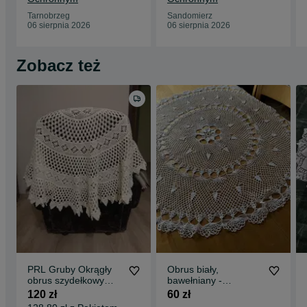
Tarnobrzeg
Sandomierz
06 sierpnia 2026
06 sierpnia 2026
Zobacz też
PRL Gruby Okrągły
Obrus biały,
obrus szydełkowy
bawełniany -
Rękodzieło
Rękodzieło śr. 100 cm
120 zł
60 zł