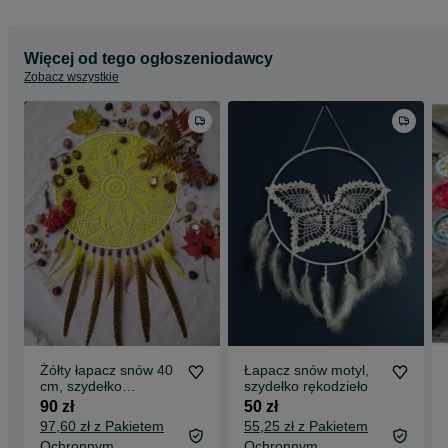
Więcej od tego ogłoszeniodawcy
Zobacz wszystkie
Żółty łapacz snów 40
Łapacz snów motyl,
cm, szydełko
szydełko rękodzieło
rękodzieło
90 zł
50 zł
97,60 zł z Pakietem
55,25 zł z Pakietem
Ochronnym
Ochronnym