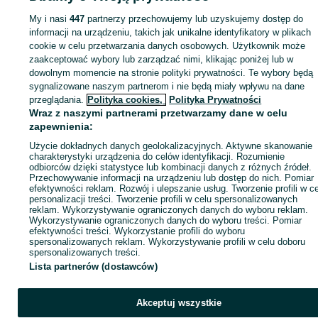
My i nasi
447
partnerzy przechowujemy lub uzyskujemy dostęp do
informacji na urządzeniu, takich jak unikalne identyfikatory w plikach
Strona główna
Rolnictwo
Części do maszyn rolniczych
Części do maszyn
rolniczych - Kujawsko-pomorskie
cookie w celu przetwarzania danych osobowych. Użytkownik może
Części do maszyn rolniczych - Czernikowo
zaakceptować wybory lub zarządzać nimi, klikając poniżej lub w
dowolnym momencie na stronie polityki prywatności. Te wybory będą
KATEGORIA
sygnalizowane naszym partnerom i nie będą miały wpływu na dane
przeglądania.
Polityka cookies,
Polityka Prywatności
Wraz z naszymi partnerami przetwarzamy dane w celu
ID:
489939943
Wyświetlenia: 14
zapewnienia:
Użycie dokładnych danych geolokalizacyjnych. Aktywne skanowanie
charakterystyki urządzenia do celów identyfikacji. Rozumienie
Zadzwoń / SMS
Wyślij wiadomość
odbiorców dzięki statystyce lub kombinacji danych z różnych źródeł.
Przechowywanie informacji na urządzeniu lub dostęp do nich. Pomiar
efektywności reklam. Rozwój i ulepszanie usług. Tworzenie profili w c
personalizacji treści. Tworzenie profili w celu spersonalizowanych
reklam. Wykorzystywanie ograniczonych danych do wyboru reklam.
Wykorzystywanie ograniczonych danych do wyboru treści. Pomiar
efektywności treści. Wykorzystanie profili do wyboru
spersonalizowanych reklam. Wykorzystywanie profili w celu doboru
spersonalizowanych treści.
Lista partnerów (dostawców)
Akceptuj wszystkie