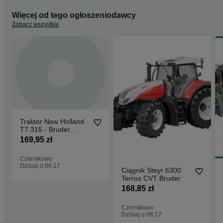
Więcej od tego ogłoszeniodawcy
Zobacz wszystkie
Traktor New Holland
T7.315 - Bruder
Ciągnik
169,95 zł
Czernikowo
Dzisiaj o 06:17
Ciągnik Steyr 6300
Terrus CVT Bruder
168,85 zł
Czernikowo
Dzisiaj o 06:17