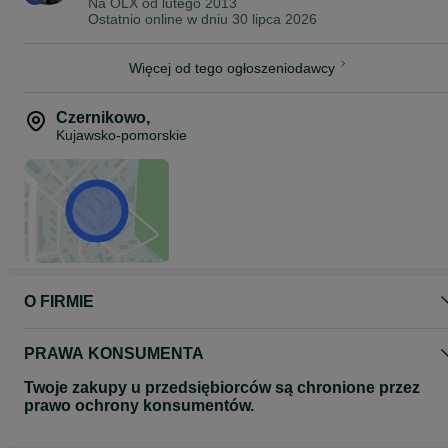
Na OLX od
lutego 2013
dnia 27 kwietnia 2016 r. w sprawie ochrony osób fizycznych w
Ostatnio online w dniu 30 lipca 2026
związku z przetwarzaniem danych osobowych i w sprawie
swobodnego przepływu takich danych (RODO) uprzejmie
informujemy że o zasadach przetwarzania przez nas Państwa
Więcej od tego ogłoszeniodawcy
danych osobowych można zapoznać się na stornie naszego sklep
internetowego www.agrohandler.pl w zakładce - informacje –
polityka prywatności lub pod linkiem :
Czernikowo
,
https://agrohandler.pl/info/7-polityka-prywatnosci
Kujawsko-pomorskie
O FIRMIE
PRAWA KONSUMENTA
Twoje zakupy u przedsiębiorców są chronione przez
prawo ochrony konsumentów.