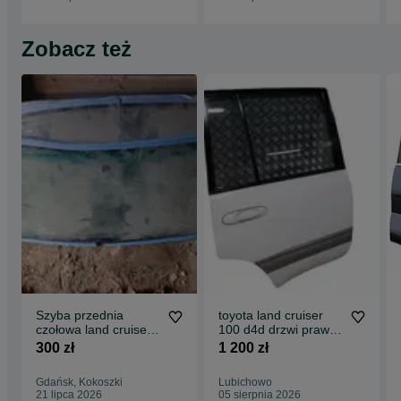
Zobacz też
Szyba przednia
toyota land cruiser
czołowa land cruiser
100 d4d drzwi prawe
06
prawy tył
300 zł
1 200 zł
Gdańsk, Kokoszki
Lubichowo
21 lipca 2026
05 sierpnia 2026