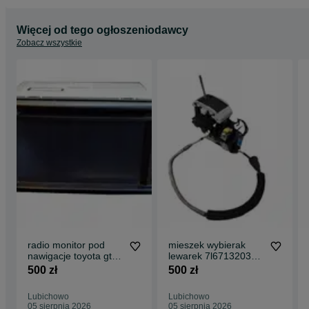
Więcej od tego ogłoszeniodawcy
Zobacz wszystkie
radio monitor pod
mieszek wybierak
nawigacje toyota gt86
lewarek 7l6713203d
subaru brz scion 12-
vw touareg q7
500 zł
500 zł
16
oryginał kompletny
Lubichowo
Lubichowo
05 sierpnia 2026
05 sierpnia 2026