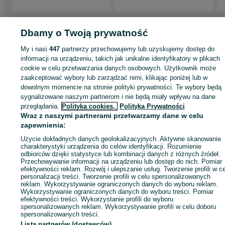
Strona główna
Motoryzacja
Części samochodowe
Osobowe
Osobowe -
Dbamy o Twoją prywatność
Pomorskie
Osobowe - Lubichowo
My i nasi
447
partnerzy przechowujemy lub uzyskujemy dostęp do
informacji na urządzeniu, takich jak unikalne identyfikatory w plikach
KATEGORIA
cookie w celu przetwarzania danych osobowych. Użytkownik może
zaakceptować wybory lub zarządzać nimi, klikając poniżej lub w
dowolnym momencie na stronie polityki prywatności. Te wybory będą
ID:
1053438335
Wyświetlenia:
sygnalizowane naszym partnerom i nie będą miały wpływu na dane
przeglądania.
Polityka cookies,
Polityka Prywatności
Wraz z naszymi partnerami przetwarzamy dane w celu
Zadzwoń / SMS
Wyślij wiadomość
zapewnienia:
Użycie dokładnych danych geolokalizacyjnych. Aktywne skanowanie
charakterystyki urządzenia do celów identyfikacji. Rozumienie
odbiorców dzięki statystyce lub kombinacji danych z różnych źródeł.
Przechowywanie informacji na urządzeniu lub dostęp do nich. Pomiar
efektywności reklam. Rozwój i ulepszanie usług. Tworzenie profili w c
personalizacji treści. Tworzenie profili w celu spersonalizowanych
reklam. Wykorzystywanie ograniczonych danych do wyboru reklam.
Wykorzystywanie ograniczonych danych do wyboru treści. Pomiar
efektywności treści. Wykorzystanie profili do wyboru
spersonalizowanych reklam. Wykorzystywanie profili w celu doboru
spersonalizowanych treści.
Lista partnerów (dostawców)