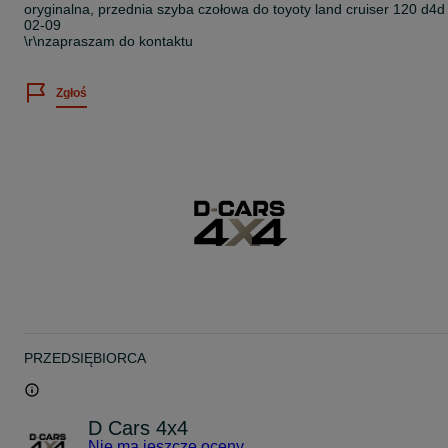
oryginalna, przednia szyba czołowa do toyoty land cruiser 120 d4d
02-09
\r\nzapraszam do kontaktu
Zgłoś
PRZEDSIĘBIORCA
D Cars 4x4
Nie ma jeszcze oceny