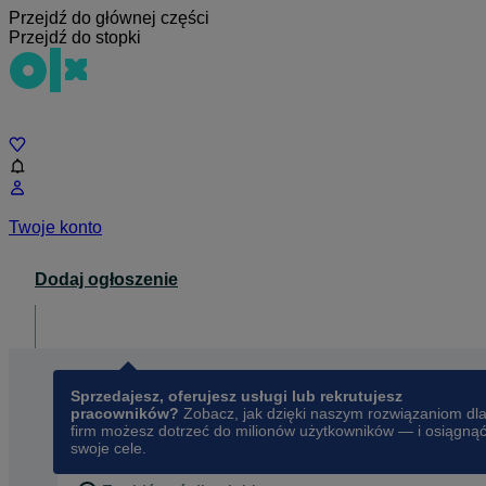
Przejdź do głównej części
Przejdź do stopki
Czat
Twoje konto
Dodaj ogłoszenie
Dla biznesu
opens in a new tab
Sprzedajesz, oferujesz usługi lub rekrutujesz
pracowników?
Zobacz, jak dzięki naszym rozwiązaniom dl
firm możesz dotrzeć do milionów użytkowników — i osiągną
swoje cele.