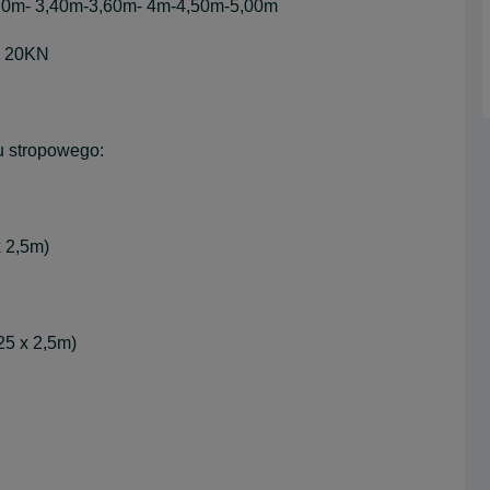
,20m- 3,40m-3,60m- 4m-4,50m-5,00m
, 20KN
u stropowego:
x 2,5m)
25 x 2,5m)