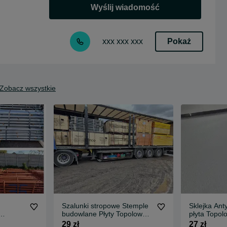
Wyślij wiadomość
Pokaż
xxx xxx xxx
Zobacz wszystkie
Szalunki stropowe Stemple
Sklejka Ant
budowlane Płyty Topolowe
płyta Topol
tęple
Sklejka Płyta Szalunkowa
budowlane 
29 zł
27 zł