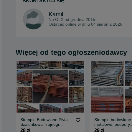
SKONTAKTUJ SIĘ
Kamil
Na OLX od
grudnia 2015
Ostatnio online w dniu 04 sierpnia 2026
Więcej od tego ogłoszeniodawcy
Stemple Budowlane Płyta
Stemple budowlane
Szalunkowa Trójnogi
metalowe, podpory.
Głowice Dźwigar h 20 Żabki
Szalunki stropowe S
28 zł
29 zł