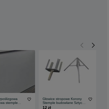
ypoślizgowa
Głowice stropowe Korony
Pły
owa stemple
Stemple budowlane Sztyce
sza
Dźwigary H20
Dźwigary H20 Głowice
bud
12 zł
29 