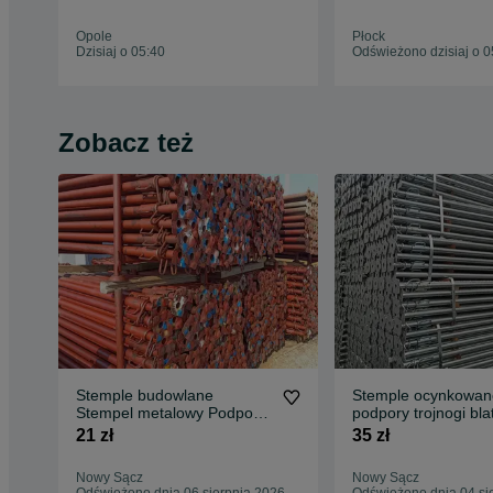
sztyce budowlane Pł
Czarna Topolowa Sk
Opole
Płock
szalunkowa dzwigary belki
Dzisiaj o 05:40
Odświeżono dzisiaj o 0
legary h20
Zobacz też
Stemple budowlane
Stemple ocynkowan
Stempel metalowy Podpora
podpory trojnogi bla
stalowa Szalunek stropowy
glowice dzwigary skl
21 zł
35 zł
Nowy Sącz
Nowy Sącz