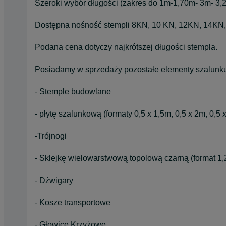
Szeroki wybór długości (zakres do 1m-1,70m- 3m- 3
Dostępna nośność stempli 8KN, 10 KN, 12KN, 14KN
Podana cena dotyczy najkrótszej długości stempla.
Posiadamy w sprzedaży pozostałe elementy szalunk
- Stemple budowlane
- płytę szalunkową (formaty 0,5 x 1,5m, 0,5 x 2m, 0,5 
-Trójnogi
- Sklejkę wielowarstwową topolową czarną (format 1,
- Dźwigary
- Kosze transportowe
- Głowice Krzyżowe