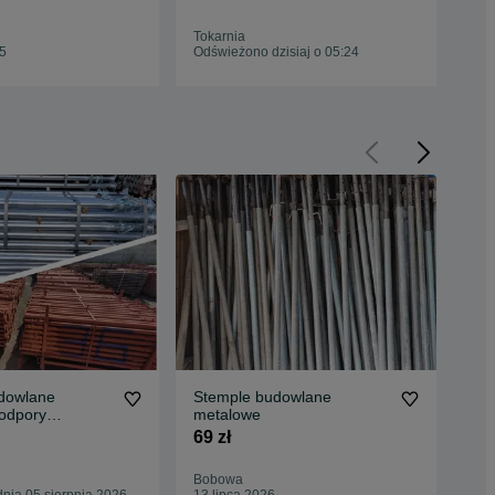
Krzyżowe Trójnogi stojak
Po
pająki Stemple Budowlane
Tokarnia
Trą
Płyta Szalunkowa Płyta
25
Odświeżono dzisiaj o 05:24
Odś
Czarna
dowlane
Stemple budowlane
Ste
odpory
metalowe
sza
łyta Szalunkowa
h20
69 zł
57 
PR
Bobowa
Now