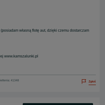
 (posiadam własną flotę aut, dzięki czemu dostarczam
owej www.kamszalunki.pl
etlenia: 41348
Zgłoś