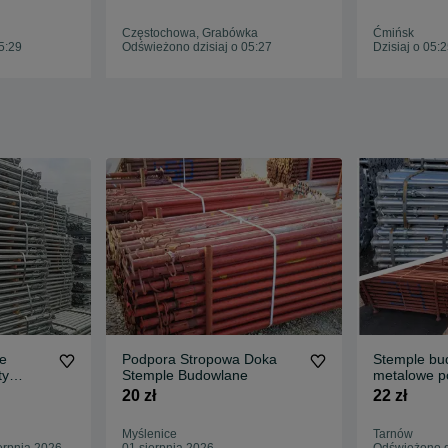
yta
czarna Dźwigary drewniane
lejka
Głowice Krzyżowe Trójnogi
Częstochowa, Grabówka
Ćmińsk
Korony podpory doki
5:29
Odświeżono dzisiaj o 05:27
Dzisiaj o 05:
e
Podpora Stropowa Doka
Stemple bu
ty
Stemple Budowlane
metalowe p
ejka
Stropowe p
20 zł
22 zł
Głowice
Myślenice
Tarnów