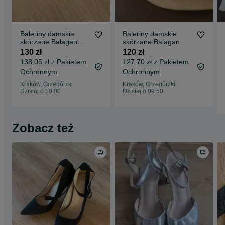
Baleriny damskie
Baleriny damskie
skórzane Balagan
skórzane Balagan
stan bdb
130 zł
120 zł
138,05 zł z Pakietem
127,70 zł z Pakietem
Ochronnym
Ochronnym
Kraków, Grzegórzki
Kraków, Grzegórzki
Dzisiaj o 10:00
Dzisiaj o 09:50
Zobacz też