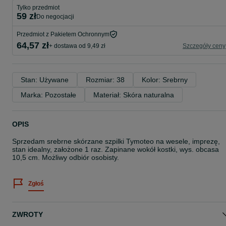
Tylko przedmiot
59 zł
do negocjacji
Przedmiot z Pakietem Ochronnym
64,57 zł
+ dostawa od 9,49 zł
Szczegóły ceny
Stan: Używane
Rozmiar: 38
Kolor: Srebrny
Marka: Pozostałe
Materiał: Skóra naturalna
OPIS
Sprzedam srebrne skórzane szpilki Tymoteo na wesele, imprezę,
stan idealny, założone 1 raz. Zapinane wokół kostki, wys. obcasa
10,5 cm. Możliwy odbiór osobisty.
Zgłoś
ZWROTY