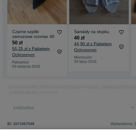
Czarne szpilki
Sandały na słupku
zamszowe rozmiar 40
40 zł
50 zł
44,90 zł z Pakietem
55,25 zł z Pakietem
Ochronnym
Ochronnym
Mieroszów
26 lipca 2026
Pabianice
03 sierpnia 2026
Strona główna
Moda
Buty damskie
Obcasy
Obcasy - Małopolskie
Obcas
- Kraków
Obcasy - Grzegórzki
KATEGORIA
ID:
1071067549
Wyświetlenia: 