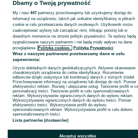
Dbamy o Twoją prywatność
My i nasi
447
partnerzy przechowujemy lub uzyskujemy dostęp do
Zaloguj się lub załóż konto na OLX, aby skontaktować się z t
informacji na urządzeniu, takich jak unikalne identyfikatory w plikach
sprzedającym
cookie w celu przetwarzania danych osobowych. Użytkownik może
zaakceptować wybory lub zarządzać nimi, klikając poniżej lub w
dowolnym momencie na stronie polityki prywatności. Te wybory będą
Zaloguj się / Załóż konto
sygnalizowane naszym partnerom i nie będą miały wpływu na dane
przeglądania.
Polityka cookies,
Polityka Prywatności
Wraz z naszymi partnerami przetwarzamy dane w celu
Kup
zapewnienia:
Użycie dokładnych danych geolokalizacyjnych. Aktywne skanowanie
charakterystyki urządzenia do celów identyfikacji. Rozumienie
odbiorców dzięki statystyce lub kombinacji danych z różnych źródeł.
Przechowywanie informacji na urządzeniu lub dostęp do nich. Pomiar
efektywności reklam. Rozwój i ulepszanie usług. Tworzenie profili w c
personalizacji treści. Tworzenie profili w celu spersonalizowanych
reklam. Wykorzystywanie ograniczonych danych do wyboru reklam.
Wykorzystywanie ograniczonych danych do wyboru treści. Pomiar
efektywności treści. Wykorzystanie profili do wyboru
spersonalizowanych reklam. Wykorzystywanie profili w celu doboru
spersonalizowanych treści.
Lista partnerów (dostawców)
Akceptuj wszystkie