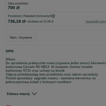
Tylko przedmiot
700 zł
Przedmiot z Pakietem Ochronnym
736,19 zł
+ dostawa od 10,99 zł
Szczegóły ceny
Stan: Używane
OPIS
Witam,
Do sprzedania praktycznie nowa (używana jeden sezon) kierownic
karbonowa Cervelo R5 HB13. W zestawie również mostek
karbonowy ST31 oraz uchwyt na licznik.
Zdjęcia przedstawiają stan przedmiotu oraz zakres sprzedaży.
Powód sprzedaży: upgrade roweru - wymiana kierownicy na
jednoczęściowy kokpit z krótszym mostkiem.
Specyfikacja:
1. Kierownica Cervelo HB13 (HB-HB13-42)
Zobacz więcej
- szerokość: 420 mm. (mierzone od środka do środka)
- reach: 80 mm.
- drop: 123 mm.