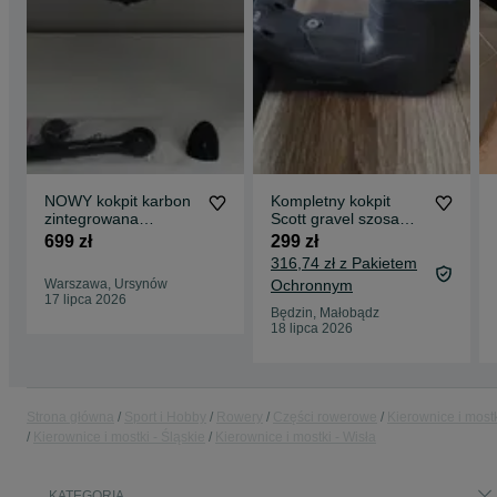
NOWY kokpit karbon
Kompletny kokpit
zintegrowana
Scott gravel szosa
kierownica Lapierre
Syncros, Nowy,
699 zł
299 zł
400/90mm +
kierownica mostek
316,74 zł z Pakietem
dedykowany aero
podkładki
Warszawa, Ursynów
Ochronnym
uchwyt na licznik
17 lipca 2026
Będzin, Małobądz
18 lipca 2026
Strona główna
Sport i Hobby
Rowery
Części rowerowe
Kierownice i most
Kierownice i mostki - Śląskie
Kierownice i mostki - Wisła
KATEGORIA