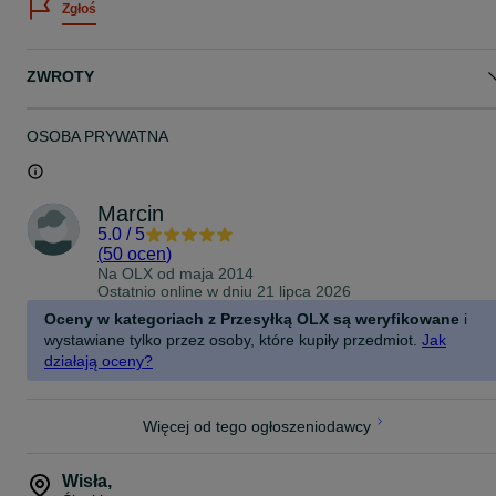
Zgłoś
- średnica: 31.8 mm.
- wewnętrzne prowadzenie przewodów
2. Mostek Cervelo ST31 (ST-A031)
ZWROTY
- długość: 110 mm.
- kąt: -8 stopni. nieodwracalny
- średnica kierownicy: 31,8 mm.
- wewnętrzne prowadzenie przewodów
OSOBA PRYWATNA
- kompatybilny z rurami sterowymi Cervelo w kształcie D-shape
- pasuje do modeli Cervelo Aspero-5, Kaledonia-5, R5, R5-CX,
Rouvida
Marcin
3. Uchwyt do montażu licznika (oraz GoPro)
5.0
/
5
(
50 ocen
)
Cena nowego zestawu to około 2700 zł.
Na OLX od
maja 2014
Ostatnio online w dniu 21 lipca 2026
Chętnie odpowiem na dodatkowe pytania, zapraszam do kupna.
Oceny w kategoriach z Przesyłką OLX są weryfikowane
i
wystawiane tylko przez osoby, które kupiły przedmiot.
Jak
działają oceny?
Więcej od tego ogłoszeniodawcy
Wisła
,