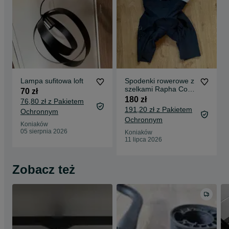
Lampa sufitowa loft
Spodenki rowerowe z
szelkami Rapha Core
70 zł
rozm. M, czarno-białe
180 zł
76,80 zł z Pakietem
191,20 zł z Pakietem
Ochronnym
Ochronnym
Koniaków
05 sierpnia 2026
Koniaków
11 lipca 2026
Zobacz też