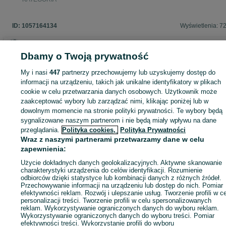
ID:
1057164134
Wyświetlenia: 7
Dbamy o Twoją prywatność
Zaloguj się lub załóż konto na OLX, aby skontaktować się z t
My i nasi
447
partnerzy przechowujemy lub uzyskujemy dostęp do
sprzedającym
informacji na urządzeniu, takich jak unikalne identyfikatory w plikach
cookie w celu przetwarzania danych osobowych. Użytkownik może
zaakceptować wybory lub zarządzać nimi, klikając poniżej lub w
dowolnym momencie na stronie polityki prywatności. Te wybory będą
Zaloguj się / Załóż konto
sygnalizowane naszym partnerom i nie będą miały wpływu na dane
przeglądania.
Polityka cookies,
Polityka Prywatności
Wraz z naszymi partnerami przetwarzamy dane w celu
Wyślij wiadomość
Kup
zapewnienia:
Użycie dokładnych danych geolokalizacyjnych. Aktywne skanowanie
charakterystyki urządzenia do celów identyfikacji. Rozumienie
odbiorców dzięki statystyce lub kombinacji danych z różnych źródeł.
Przechowywanie informacji na urządzeniu lub dostęp do nich. Pomiar
efektywności reklam. Rozwój i ulepszanie usług. Tworzenie profili w c
personalizacji treści. Tworzenie profili w celu spersonalizowanych
reklam. Wykorzystywanie ograniczonych danych do wyboru reklam.
Wykorzystywanie ograniczonych danych do wyboru treści. Pomiar
efektywności treści. Wykorzystanie profili do wyboru