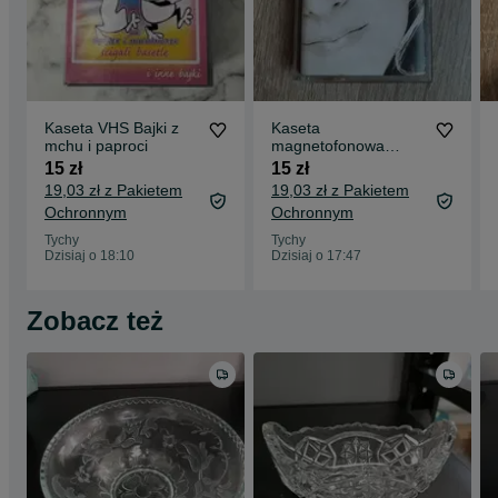
Kaseta VHS Bajki z
Kaseta
mchu i paproci
magnetofonowa
Celine Dion
15 zł
15 zł
19,03 zł z Pakietem
19,03 zł z Pakietem
Ochronnym
Ochronnym
Tychy
Tychy
Dzisiaj o 18:10
Dzisiaj o 17:47
Zobacz też