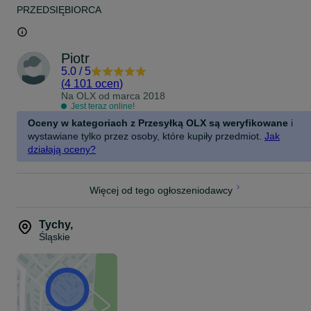
PRZEDSIĘBIORCA
Piotr
5.0
/
5
(
4 101 ocen
)
Na OLX od
marca 2018
Jest teraz online!
Oceny w kategoriach z Przesyłką OLX są weryfikowane
i
wystawiane tylko przez osoby, które kupiły przedmiot.
Jak
działają oceny?
Więcej od tego ogłoszeniodawcy
Tychy
,
Śląskie