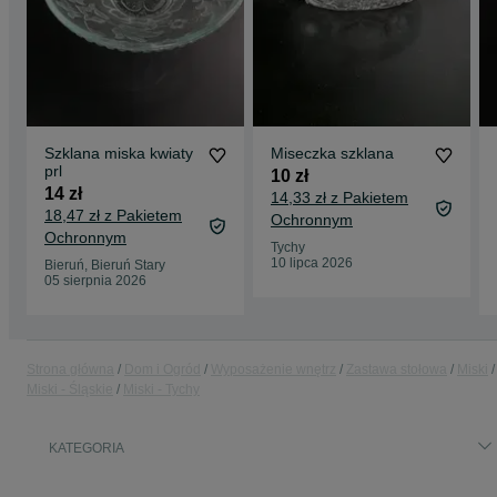
Szklana miska kwiaty
Miseczka szklana
prl
10 zł
14 zł
14,33 zł z Pakietem
18,47 zł z Pakietem
Ochronnym
Ochronnym
Tychy
10 lipca 2026
Bieruń, Bieruń Stary
05 sierpnia 2026
Strona główna
Dom i Ogród
Wyposażenie wnętrz
Zastawa stołowa
Miski
Miski - Śląskie
Miski - Tychy
KATEGORIA