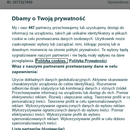
ID:
1077117959
Wyświetlenia:
Dbamy o Twoją prywatność
My i nasi
447
partnerzy przechowujemy lub uzyskujemy dostęp do
Zaloguj się lub załóż konto na OLX, aby skontaktować się z t
informacji na urządzeniu, takich jak unikalne identyfikatory w plikach
sprzedającym
cookie w celu przetwarzania danych osobowych. Użytkownik może
zaakceptować wybory lub zarządzać nimi, klikając poniżej lub w
dowolnym momencie na stronie polityki prywatności. Te wybory będą
Zaloguj się / Załóż konto
sygnalizowane naszym partnerom i nie będą miały wpływu na dane
przeglądania.
Polityka cookies,
Polityka Prywatności
Wraz z naszymi partnerami przetwarzamy dane w celu
Kup
zapewnienia:
Użycie dokładnych danych geolokalizacyjnych. Aktywne skanowanie
charakterystyki urządzenia do celów identyfikacji. Rozumienie
odbiorców dzięki statystyce lub kombinacji danych z różnych źródeł.
Przechowywanie informacji na urządzeniu lub dostęp do nich. Pomiar
efektywności reklam. Rozwój i ulepszanie usług. Tworzenie profili w c
personalizacji treści. Tworzenie profili w celu spersonalizowanych
reklam. Wykorzystywanie ograniczonych danych do wyboru reklam.
Wykorzystywanie ograniczonych danych do wyboru treści. Pomiar
efektywności treści. Wykorzystanie profili do wyboru
spersonalizowanych reklam. Wykorzystywanie profili w celu doboru
spersonalizowanych treści.
Lista partnerów (dostawców)