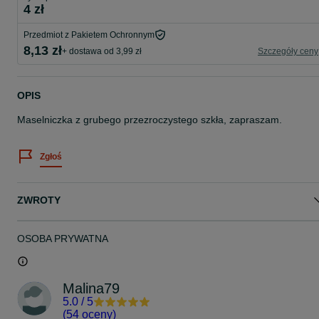
4 zł
Przedmiot z Pakietem Ochronnym
8,13 zł
+ dostawa od 3,99 zł
Szczegóły ceny
OPIS
Maselniczka z grubego przezroczystego szkła, zapraszam.
Zgłoś
ZWROTY
OSOBA PRYWATNA
Malina79
5.0
/
5
(
54 oceny
)