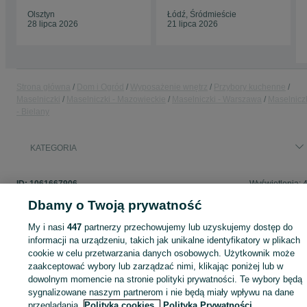
PRL vintage
Olsztyn
Łódź, Śródmieście
28 lipca 2026
21 lipca 2026
Strona główna
Dom i Ogród
Wyposażenie wnętrz
Przybory kuchenne
Maselniczki
Maselniczki - Mazowieckie
Maselniczki - Warszawa
Maselnicz
- Bielany
KATEGORIA
ID:
1061667906
Wyświetlenia: 
Dbamy o Twoją prywatność
My i nasi
447
partnerzy przechowujemy lub uzyskujemy dostęp do
informacji na urządzeniu, takich jak unikalne identyfikatory w plikach
Zaloguj się lub załóż konto na OLX, aby skontaktować się z t
cookie w celu przetwarzania danych osobowych. Użytkownik może
sprzedającym
zaakceptować wybory lub zarządzać nimi, klikając poniżej lub w
dowolnym momencie na stronie polityki prywatności. Te wybory będą
sygnalizowane naszym partnerom i nie będą miały wpływu na dane
Zaloguj się / Załóż konto
przeglądania.
Polityka cookies,
Polityka Prywatności