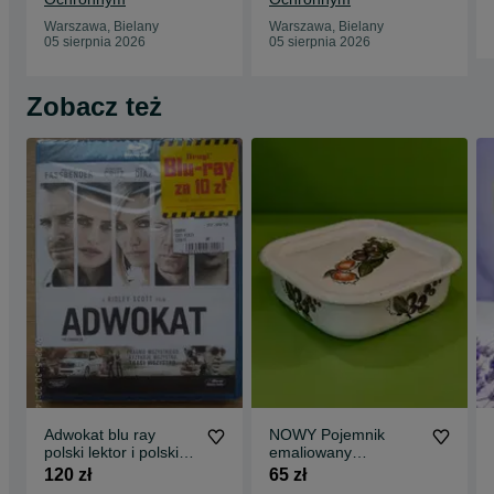
Warszawa, Bielany
Warszawa, Bielany
05 sierpnia 2026
05 sierpnia 2026
Zobacz też
Adwokat blu ray
NOWY Pojemnik
polski lektor i polskie
emaliowany
napisy wysyłka gratis
maselniczka
120 zł
65 zł
maselnica lata 60