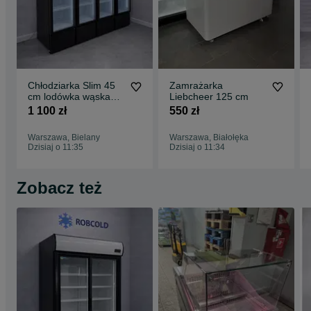
Chłodziarka Slim 45
Zamrażarka
cm lodówka wąska
Liebcheer 125 cm
UBC 19r
1 100 zł
550 zł
Warszawa, Bielany
Warszawa, Białołęka
Dzisiaj o 11:35
Dzisiaj o 11:34
Zobacz też