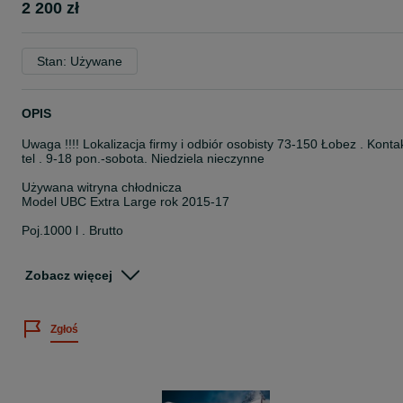
2 200 zł
Stan: Używane
OPIS
Uwaga !!!! Lokalizacja firmy i odbiór osobisty 73-150 Łobez . Konta
tel . 9-18 pon.-sobota. Niedziela nieczynne
Używana witryna chłodnicza
Model UBC Extra Large rok 2015-17
Poj.1000 l . Brutto
Wym. 124/73/217 cm.
Zobacz więcej
Agregat Aspera R-290a
Sterowanie elektroniczne
Zgłoś
Chłodzenie dynamiczne nawiew szybkie chłodzenie
Regulacja półek 4 Szt. .