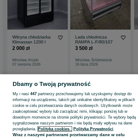
Witryna chłodziarka
Lada chłodnicza
Klimassan 1200 l
RAMPA L-F/80/107
2 000 zł
3 500 zł
Wrocław, Krzyki
Wrocław, Śródmieście
07 sierpnia 2026
16 lipca 2026
Dbamy o Twoją prywatność
Strona główna
Firma i Przemysł
Sklepy i magazyny
Lady i witryny
chłodnicze
Lady i witryny chłodnicze - Dolnośląskie
Lady i witryny chłodnic
My i nasi
447
partnerzy przechowujemy lub uzyskujemy dostęp do
- Wrocław
Lady i witryny chłodnicze - Stare Miasto
informacji na urządzeniu, takich jak unikalne identyfikatory w plikach
cookie w celu przetwarzania danych osobowych. Użytkownik może
zaakceptować wybory lub zarządzać nimi, klikając poniżej lub w
KATEGORIA
dowolnym momencie na stronie polityki prywatności. Te wybory będą
sygnalizowane naszym partnerom i nie będą miały wpływu na dane
ID:
828657825
Wyświetlenia: 36
przeglądania.
Polityka cookies,
Polityka Prywatności
Wraz z naszymi partnerami przetwarzamy dane w celu