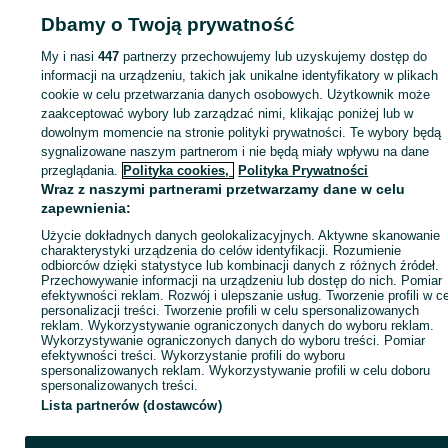
Dbamy o Twoją prywatność
ID:
1047266792
Wyświetlenia: 
My i nasi
447
partnerzy przechowujemy lub uzyskujemy dostęp do
informacji na urządzeniu, takich jak unikalne identyfikatory w plikach
cookie w celu przetwarzania danych osobowych. Użytkownik może
Zaloguj się lub załóż konto na OLX, aby skontaktować się z t
zaakceptować wybory lub zarządzać nimi, klikając poniżej lub w
sprzedającym
dowolnym momencie na stronie polityki prywatności. Te wybory będą
sygnalizowane naszym partnerom i nie będą miały wpływu na dane
przeglądania.
Polityka cookies,
Polityka Prywatności
Wraz z naszymi partnerami przetwarzamy dane w celu
Zaloguj się / Załóż konto
zapewnienia:
Użycie dokładnych danych geolokalizacyjnych. Aktywne skanowanie
Wyślij wiadomość
Kup
charakterystyki urządzenia do celów identyfikacji. Rozumienie
odbiorców dzięki statystyce lub kombinacji danych z różnych źródeł.
Przechowywanie informacji na urządzeniu lub dostęp do nich. Pomiar
efektywności reklam. Rozwój i ulepszanie usług. Tworzenie profili w c
personalizacji treści. Tworzenie profili w celu spersonalizowanych
reklam. Wykorzystywanie ograniczonych danych do wyboru reklam.
Wykorzystywanie ograniczonych danych do wyboru treści. Pomiar
efektywności treści. Wykorzystanie profili do wyboru
spersonalizowanych reklam. Wykorzystywanie profili w celu doboru
spersonalizowanych treści.
Lista partnerów (dostawców)