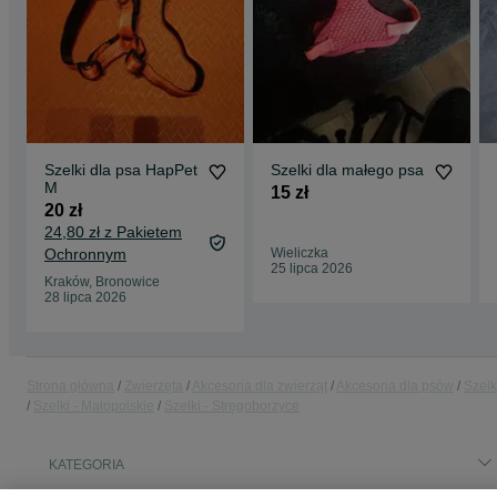
Szelki dla psa HapPet
Szelki dla małego psa
M
15 zł
20 zł
24,80 zł z Pakietem
Ochronnym
Wieliczka
25 lipca 2026
Kraków, Bronowice
28 lipca 2026
Strona główna
Zwierzęta
Akcesoria dla zwierząt
Akcesoria dla psów
Szelk
Szelki - Małopolskie
Szelki - Stręgoborzyce
KATEGORIA