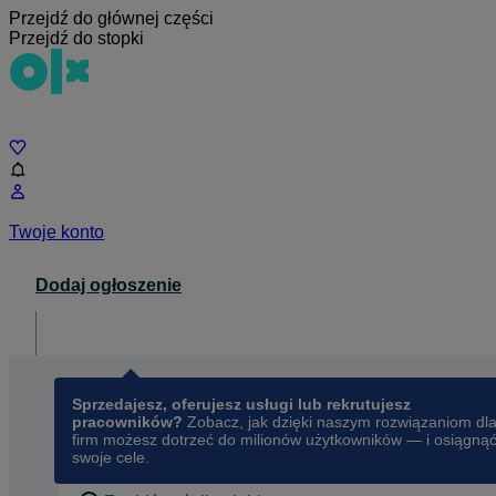
Przejdź do głównej części
Przejdź do stopki
Czat
Twoje konto
Dodaj ogłoszenie
Dla biznesu
opens in a new tab
Sprzedajesz, oferujesz usługi lub rekrutujesz
pracowników?
Zobacz, jak dzięki naszym rozwiązaniom dl
firm możesz dotrzeć do milionów użytkowników — i osiągną
swoje cele.