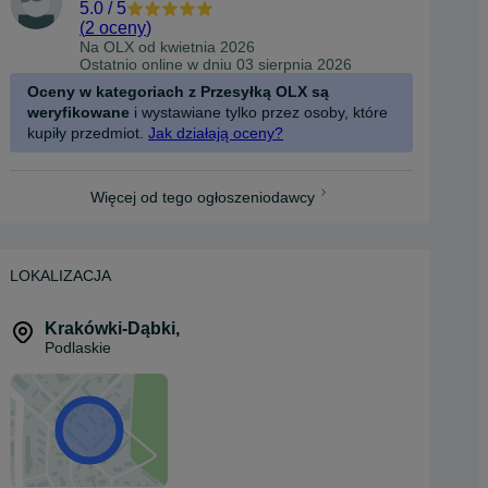
5.0
/
5
(
2 oceny
)
Na OLX od
kwietnia 2026
Ostatnio online w dniu 03 sierpnia 2026
Oceny w kategoriach z Przesyłką OLX są
weryfikowane
i wystawiane tylko przez osoby, które
kupiły przedmiot.
Jak działają oceny?
Więcej od tego ogłoszeniodawcy
LOKALIZACJA
Krakówki-Dąbki
,
Podlaskie