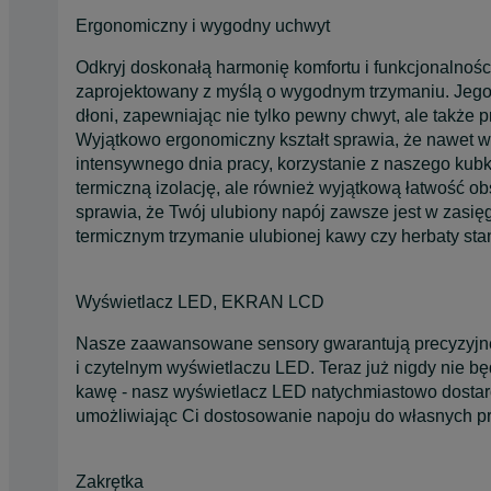
Ergonomiczny i wygodny uchwyt
Odkryj doskonałą harmonię komfortu i funkcjonalnośc
zaprojektowany z myślą o wygodnym trzymaniu. Jeg
dłoni, zapewniając nie tylko pewny chwyt, ale także
Wyjątkowo ergonomiczny kształt sprawia, że nawet w
intensywnego dnia pracy, korzystanie z naszego kubk
termiczną izolację, ale również wyjątkową łatwość obs
sprawia, że Twój ulubiony napój zawsze jest w zasięg
termicznym trzymanie ulubionej kawy czy herbaty stan
Wyświetlacz LED, EKRAN LCD
Nasze zaawansowane sensory gwarantują precyzyjne 
i czytelnym wyświetlaczu LED. Teraz już nigdy nie bę
kawę - nasz wyświetlacz LED natychmiastowo dostarc
umożliwiając Ci dostosowanie napoju do własnych pre
Zakrętka