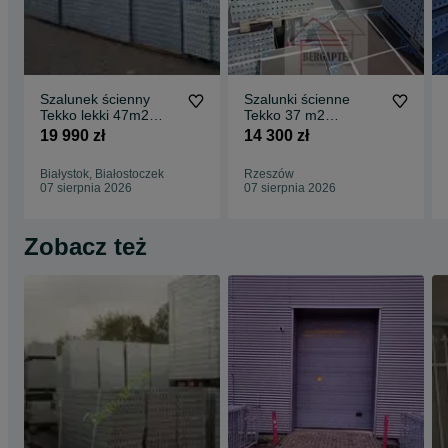
Szalunek ścienny
Szalunki ścienne
Tekko lekki 47m2
Tekko 37 m2
fundamentowy
fundamentowe tanie
19 990 zł
14 300 zł
Białystok Zambrów
Dynów Rzeszów
Jeżowe
Białystok, Białostoczek
Rzeszów
07 sierpnia 2026
07 sierpnia 2026
Zobacz też