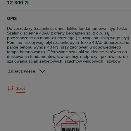
12 300 zł
OPIS
Do sprzedaży Szalunki ścienne, lekkie fundamentowe– typ Tekko.
Szalunki ścienne 4BAU z oferty Bergapten sp. z o.o. są
przeznaczone do montażu ręcznego ( z uwagi na niską wagę płyt).
Pomimo niskiej wagi płyt szalunkowych Tekko 4BAU dopuszczalne
parcie betonu wynosi 40 kN (przy zachowaniu odpowiedniego
tempa betonowania). Oferowane szalunki są idealne zarówno do
deskowania fundamentów, ław, wieńcy, nadproży - jak również do
szalowania ścian żelbetowych, szachtów windowych , szybów
technicznych, silosów, szamb, itp
Dane techniczne
Zobacz więcej
Szalunki ścienne lekkie 4 BAU fabrycznie nowe
Rama: płaskownik stalowy 80x5 mm, perforowany, ocynkowany
ogniowo
Zgłoś
Poszycie: sklejka brzozowa o grubości 12 mm z filmem
dwustronnym 220 g/mkw
Produkcja w 100% europejska. Gwarancja - producenta (nie
obejmuje uszkodzeń powstałych podczas normalnej pracy szalunk
Oferowany zestaw zawiera
Płyta szalunkowa 4BAU 90x120 -- 24 szt.
Płyta szalunkowa 4BAU 60x120 -- 2 szt.