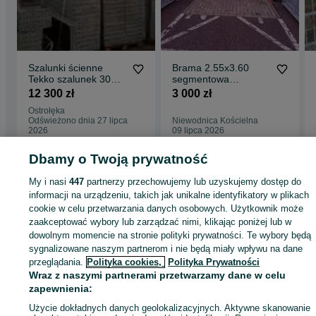
Szalunki ścienne
Brama 2.55x3.60
Tekko szalunek 30
segmentowa
m2 fundamentowe
elektryczna panelowa
12 300 zł
3 000 zł
tanie Ostrołęka
aluminiowa
Ostrołęka
Odświeżono dnia 27 lipca
Niewodnica Kościelna
2026
09 lipca 2026
Dbamy o Twoją prywatność
Strona główna
Budowa i Remont
Stemple i szalunki
Szalunki
Szalunki -
My i nasi
447
partnerzy przechowujemy lub uzyskujemy dostęp do
Mazowieckie
Szalunki - Ostrołęka
informacji na urządzeniu, takich jak unikalne identyfikatory w plikach
cookie w celu przetwarzania danych osobowych. Użytkownik może
zaakceptować wybory lub zarządzać nimi, klikając poniżej lub w
KATEGORIA
dowolnym momencie na stronie polityki prywatności. Te wybory będą
sygnalizowane naszym partnerom i nie będą miały wpływu na dane
przeglądania.
Polityka cookies,
Polityka Prywatności
ID:
919323856
Wyświetlenia: 7
Wraz z naszymi partnerami przetwarzamy dane w celu
zapewnienia:
Zadzwoń / SMS
Wyślij wiadomość
Użycie dokładnych danych geolokalizacyjnych. Aktywne skanowanie