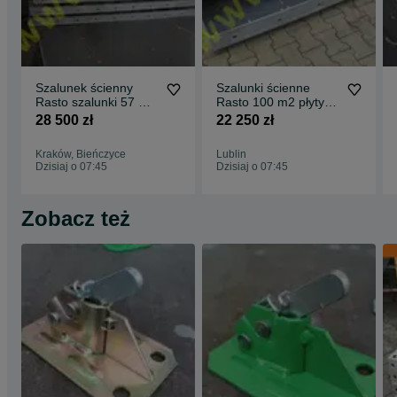
Szalunek ścienny
Szalunki ścienne
Rasto szalunki 57 m2
Rasto 100 m2 płyty
Wrocław Wałbrzych
300x240 szalunki 300
28 500 zł
22 250 zł
Świdnica
cm Lublin
Kraków, Bieńczyce
Lublin
Dzisiaj o 07:45
Dzisiaj o 07:45
Zobacz też