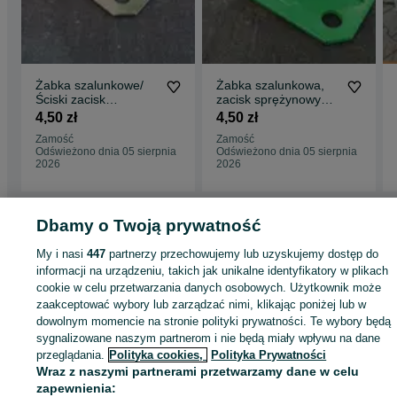
Żabka szalunkowe/
Żabka szalunkowa,
Ściski zacisk
zacisk sprężynowy
sprężynowy zabka
szalunkowy, żabka.
4,50 zł
4,50 zł
Zamość
Zamość
Odświeżono dnia 05 sierpnia
Odświeżono dnia 05 sierpnia
2026
2026
Dbamy o Twoją prywatność
Strona główna
Budowa i Remont
Stemple i szalunki
Szalunki
Szalunki -
My i nasi
447
partnerzy przechowujemy lub uzyskujemy dostęp do
Lubelskie
Szalunki - Zamość
informacji na urządzeniu, takich jak unikalne identyfikatory w plikach
cookie w celu przetwarzania danych osobowych. Użytkownik może
zaakceptować wybory lub zarządzać nimi, klikając poniżej lub w
KATEGORIA
dowolnym momencie na stronie polityki prywatności. Te wybory będą
sygnalizowane naszym partnerom i nie będą miały wpływu na dane
ID:
przeglądania.
886731123
Polityka cookies,
Polityka Prywatności
Wyświetlenia: 12
Wraz z naszymi partnerami przetwarzamy dane w celu
zapewnienia: