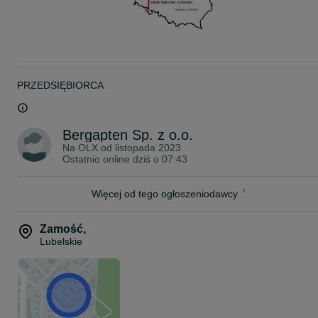
Narożnik wewnętrzny 4BAU 15x15x120 -- 2 szt.
Narożnik zewnętrzny 4BAU 0x120 -- 2 szt.
Łącznik 4BAU -- 92 szt.
Nakrętka talerzowa Ø100 -- 84 szt.
Ściąg szalunkowy spawalny Ø15 - 75 cm -- 42 szt.
Podana wartość zestawu dotyczy specyfikacji elementów
wykazanych w ofercie. Możliwa dalsza (dodatkowo płatna)
PRZEDSIĘBIORCA
rozbudowa zestawu szalunkowego o dodatkowe płyty jak również i
akcesoria w tym ściągi, nakrętki, łączniki itp.
.
Powierzchnia szalunku: ok. 45 mkw
Bergapten Sp. z o.o.
Na OLX od
listopada 2023
Sprzedaż na FV dla aktywnych podmiotów gospodarczych
Ostatnio online dziś o 07:43
Z uwagi na niestabilny rynek cen materiałów i usług proszę o
każdorazowe (telefoniczne lub mailowe) potwierdzanie aktualnych
cen i dostępności sprzętu. Każde z ogłoszeń jest ograniczone
Więcej od tego ogłoszeniodawcy
czasowo w zależności od dostępności sprzętu
Pomagamy w organizacji finansowania (leasing) oraz transportu.
Zamość
,
Szalunki sprzedajemy i dostarczamy na życzenie Odbiorcy
Lubelskie
(transport odpłatny lub darmowy w zależności od wysokości
zamówienia) na terenie całej Polski
*Powyższe zestawienie ma charakter przykładowy - jesteśmy w
stanie przygotować ofertę na rożne zestawy szalunkowe z rożnymi
wysokościami płyt (150cm/120cm/90cm) Zapraszamy do kontaktu