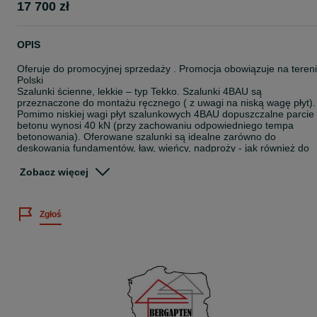
17 700 zł
OPIS
Oferuje do promocyjnej sprzedaży . Promocja obowiązuje na teren
Polski
Szalunki ścienne, lekkie – typ Tekko. Szalunki 4BAU są
przeznaczone do montażu ręcznego ( z uwagi na niską wagę płyt).
Pomimo niskiej wagi płyt szalunkowych 4BAU dopuszczalne parcie
betonu wynosi 40 kN (przy zachowaniu odpowiedniego tempa
betonowania). Oferowane szalunki są idealne zarówno do
deskowania fundamentów, ław, wieńcy, nadproży - jak również do
szalowania ścian żelbetowych
Dane techniczne
Zobacz więcej
Szalunki fabrycznie nowe
Rama: płaskownik stalowy 80x5 mm, perforowany, ocynkowany
ogniowo
Zgłoś
Poszycie: sklejka brzozowa o grubości 12 mm z filmem
dwustronnym 220 g/mkw
Produkcja w 100% europejska. Gwarancja - producenta (nie
obejmuje uszkodzeń powstałych podczas normalnej pracy szalunk
Oferowany zestaw zawiera
Płyta szalunkowa 4BAU 90x120 -- 40 szt.
Płyta szalunkowa 4BAU 60x120 -- 2 szt.