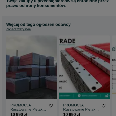
Twoje zakupy u przedsiębiorców są chronione przez
prawo ochrony konsumentów.
Więcej od tego ogłoszeniodawcy
Zobacz wszystkie
PROMOCJA
PROMOCJA
Rusztowanie Pletak
Rusztowanie Pletak
PLETTAC 195 m2
200 m2 rusztowania
10 990 zł
10 990 zł