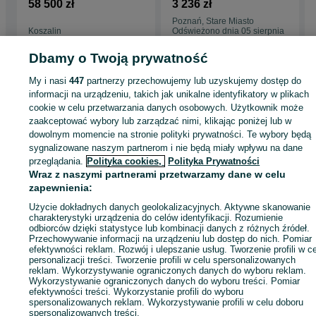
szalunek TEKKO
Fi180/9m/0,8mm -
58 500 zł
3 236 zł
PIONBOX MINI
Kwaso-Żaroodporny
Poznań, Stare Miasto
Koszalin
Odświeżono dnia 05 sierpnia
08 lipca 2026
2026
Dbamy o Twoją prywatność
My i nasi
447
partnerzy przechowujemy lub uzyskujemy dostęp do
Strona główna
Budowa i Remont
Stemple i szalunki
Szalunki
Szalunki -
informacji na urządzeniu, takich jak unikalne identyfikatory w plikach
Podlaskie
Szalunki - Łomża
cookie w celu przetwarzania danych osobowych. Użytkownik może
zaakceptować wybory lub zarządzać nimi, klikając poniżej lub w
dowolnym momencie na stronie polityki prywatności. Te wybory będą
KATEGORIA
sygnalizowane naszym partnerom i nie będą miały wpływu na dane
przeglądania.
Polityka cookies,
Polityka Prywatności
Wraz z naszymi partnerami przetwarzamy dane w celu
ID:
522458172
Wyświetlenia: 10
zapewnienia:
Użycie dokładnych danych geolokalizacyjnych. Aktywne skanowanie
Zadzwoń / SMS
Wyślij wiadomość
charakterystyki urządzenia do celów identyfikacji. Rozumienie
odbiorców dzięki statystyce lub kombinacji danych z różnych źródeł.
Przechowywanie informacji na urządzeniu lub dostęp do nich. Pomiar
efektywności reklam. Rozwój i ulepszanie usług. Tworzenie profili w c
personalizacji treści. Tworzenie profili w celu spersonalizowanych
reklam. Wykorzystywanie ograniczonych danych do wyboru reklam.
Wykorzystywanie ograniczonych danych do wyboru treści. Pomiar
efektywności treści. Wykorzystanie profili do wyboru
spersonalizowanych reklam. Wykorzystywanie profili w celu doboru
spersonalizowanych treści.