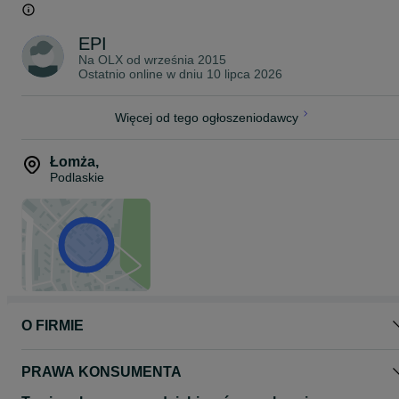
Lekki uniwersalny szalunek idealnie nadający się do słupów,
podciągów, oraz fundamentów. Sprawdzi się w budownictwie
mieszkaniowym oraz przemysłowym.
EPI
Organizujemy transport na terenie całej Polski:
Na OLX od
września 2015
Wrocław Katowice Radom Tarnów Rzeszów Warszawa Gdańsk
Ostatnio online w dniu 10 lipca 2026
Poznań
Więcej od tego ogłoszeniodawcy
Łomża
,
Podlaskie
O FIRMIE
PRAWA KONSUMENTA