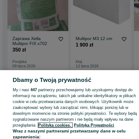
Hurtownia czynna:
Od Poniedziałku do Piątku w godzinach 7.00 - 16.00
Sobota od 7.30 do 13.00
Zapraszamy do kontaktu mamy dwudziestoletnie doświadczenie w
dociepleniach.
Zaprawa Xella
Multipor M3 12 cm
Multipor FIX x702
1 900 zł
350 zł
Porąbka
Kłaj
09 lipca 2026
12 lipca 2026
Dbamy o Twoją prywatność
Strona główna
Budowa i Remont
Ściany i elewacje
Izolacje
Styropian
My i nasi
447
partnerzy przechowujemy lub uzyskujemy dostęp do
Styropian - Śląskie
Styropian - Bielsko-Biała
informacji na urządzeniu, takich jak unikalne identyfikatory w plikach
cookie w celu przetwarzania danych osobowych. Użytkownik może
zaakceptować wybory lub zarządzać nimi, klikając poniżej lub w
KATEGORIA
dowolnym momencie na stronie polityki prywatności. Te wybory będą
sygnalizowane naszym partnerom i nie będą miały wpływu na dane
ID:
521365567
Wyświetlenia: 65
przeglądania.
Polityka cookies,
Polityka Prywatności
Wraz z naszymi partnerami przetwarzamy dane w celu
zapewnienia: