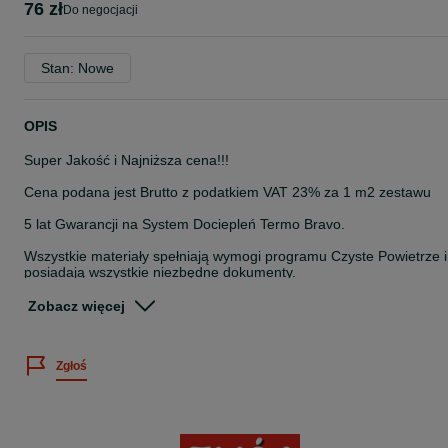
76 zł
do negocjacji
Stan: Nowe
OPIS
Super Jakość i Najniższa cena!!!
Cena podana jest Brutto z podatkiem VAT 23% za 1 m2 zestawu
5 lat Gwarancji na System Dociepleń Termo Bravo.
Wszystkie materiały spełniają wymogi programu Czyste Powietrze i
posiadają wszystkie niezbędne dokumenty.
Oferta dotyczy kompletnego materiału ze styropianem o grubości
Zobacz więcej
20cm możliwe są inne grubości styropianu oraz wszelkie zmiany w
tym celu prosimy o kontakt. W ofercie także w niskich cenach
akcesoria takie jak listwy startowe, narożniki z siatką, piany, kleje,
Zgłoś
folie, taśmy itp.
System Dociepleń producenta TERMO BRAVO posiada wszystkie
niezbędne aprobaty, atesty oraz wyróżnienie aprobatą unijną ETA
co oznacza iż jest dopuszczony na wymagające europejskie rynki