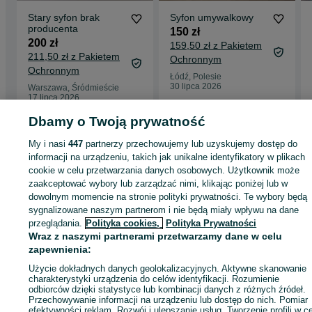
Stary syfon brak
Syfon umywalkowy
producenta
150 zł
200 zł
159,50 zł z Pakietem
211,50 zł z Pakietem
Ochronnym
Ochronnym
Łódź, Polesie
30 lipca 2026
Warszawa, Śródmieście
17 lipca 2026
Dbamy o Twoją prywatność
Strona główna
My i nasi
447
Budowa i Remont
partnerzy przechowujemy lub uzyskujemy dostęp do
Hydraulika
Syfony
Syfony - Łódzkie
Syfony - Łódź
Syfony - Polesie
informacji na urządzeniu, takich jak unikalne identyfikatory w plikach
cookie w celu przetwarzania danych osobowych. Użytkownik może
zaakceptować wybory lub zarządzać nimi, klikając poniżej lub w
KATEGORIA
dowolnym momencie na stronie polityki prywatności. Te wybory będą
sygnalizowane naszym partnerom i nie będą miały wpływu na dane
przeglądania.
Polityka cookies,
Polityka Prywatności
ID:
1020459134
Wyświetlenia: 
Wraz z naszymi partnerami przetwarzamy dane w celu
zapewnienia:
Kup
Użycie dokładnych danych geolokalizacyjnych. Aktywne skanowanie
charakterystyki urządzenia do celów identyfikacji. Rozumienie
odbiorców dzięki statystyce lub kombinacji danych z różnych źródeł.
Przechowywanie informacji na urządzeniu lub dostęp do nich. Pomiar
efektywności reklam. Rozwój i ulepszanie usług. Tworzenie profili w c