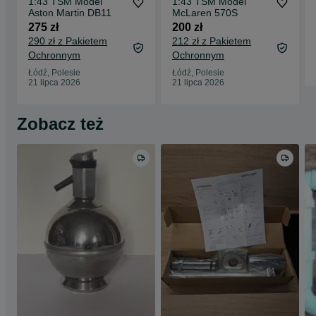
1:43 TSM Model
1:43 TSM Model
Aston Martin DB11
McLaren 570S
275 zł
200 zł
290 zł z Pakietem
212 zł z Pakietem
Ochronnym
Ochronnym
Łódź, Polesie
Łódź, Polesie
21 lipca 2026
21 lipca 2026
Zobacz też