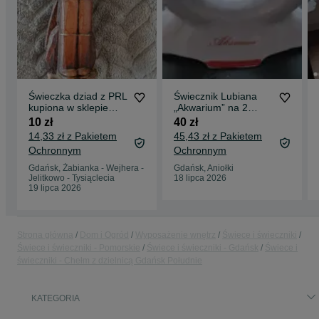
Świeczka dziad z PRL
Świecznik Lubiana
kupiona w sklepie
„Akwarium” na 2
Cepelia
długie świece PRL
10 zł
40 zł
14,33 zł z Pakietem
45,43 zł z Pakietem
Ochronnym
Ochronnym
Gdańsk, Żabianka - Wejhera -
Gdańsk, Aniołki
Jelitkowo - Tysiąclecia
18 lipca 2026
19 lipca 2026
Strona główna
Dom i Ogród
Wyposażenie wnętrz
Świece i świeczniki
Świece i świeczniki - Pomorskie
Świece i świeczniki - Gdańsk
Świece i
świeczniki - Chełm z dzielnicą Gdańsk Południe
KATEGORIA