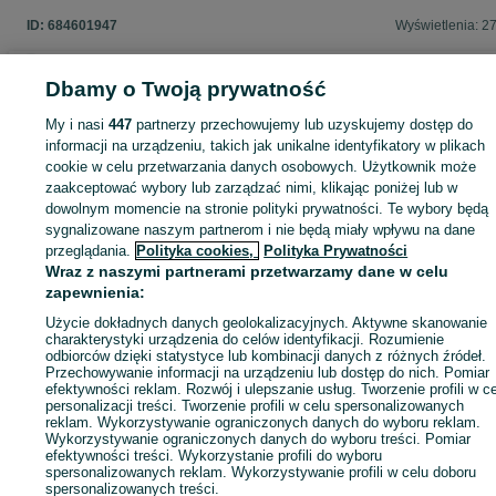
ID:
684601947
Wyświetlenia: 2
Dbamy o Twoją prywatność
My i nasi
447
partnerzy przechowujemy lub uzyskujemy dostęp do
Zaloguj się lub załóż konto na OLX, aby skontaktować się z t
sprzedającym
informacji na urządzeniu, takich jak unikalne identyfikatory w plikach
cookie w celu przetwarzania danych osobowych. Użytkownik może
zaakceptować wybory lub zarządzać nimi, klikając poniżej lub w
dowolnym momencie na stronie polityki prywatności. Te wybory będą
Zaloguj się / Załóż konto
sygnalizowane naszym partnerom i nie będą miały wpływu na dane
przeglądania.
Polityka cookies,
Polityka Prywatności
Wraz z naszymi partnerami przetwarzamy dane w celu
Kup
zapewnienia:
Użycie dokładnych danych geolokalizacyjnych. Aktywne skanowanie
charakterystyki urządzenia do celów identyfikacji. Rozumienie
odbiorców dzięki statystyce lub kombinacji danych z różnych źródeł.
Przechowywanie informacji na urządzeniu lub dostęp do nich. Pomiar
efektywności reklam. Rozwój i ulepszanie usług. Tworzenie profili w c
personalizacji treści. Tworzenie profili w celu spersonalizowanych
reklam. Wykorzystywanie ograniczonych danych do wyboru reklam.
Wykorzystywanie ograniczonych danych do wyboru treści. Pomiar
efektywności treści. Wykorzystanie profili do wyboru
spersonalizowanych reklam. Wykorzystywanie profili w celu doboru
spersonalizowanych treści.