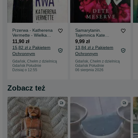
Przerwa - Katherena
Samarytanin.
Vermette - Wielka
Tajemnica Kate
Litera
Bradley - Dete
11,90 zł
9,99 zł
Meserve
15,82 zł z Pakietem
13,84 zł z Pakietem
Ochronnym
Ochronnym
Gdańsk, Chełm z dzielnicą
Gdańsk, Chełm z dzielnicą
Gdańsk Południe
Gdańsk Południe
Dzisiaj o 12:55
06 sierpnia 2026
Zobacz też