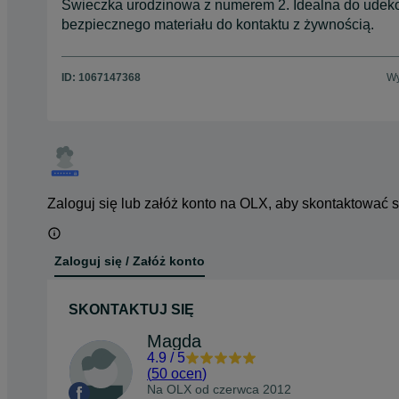
Świeczka urodzinowa z numerem 2. Idealna do udeko
bezpiecznego materiału do kontaktu z żywnością.
ID:
1067147368
Wy
Zaloguj się lub załóż konto na OLX, aby skontaktować 
Zaloguj się / Załóż konto
SKONTAKTUJ SIĘ
Magda
4.9
/
5
(
50 ocen
)
Na OLX od
czerwca 2012