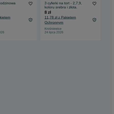
rodzinowa
3 cyferki na tort - 2,7,9,
now
koloru srebra i złota.
ós
8 zł
2 z
akietem
11,78 zł z Pakietem
5,5
Ochronnym
Oc
Krośniewice
Wod
026
24 lipca 2026
21 