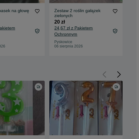
pasek na głowę
Zestaw 2 roślin gałązek
Tor
zielonych
sło
20 zł
10 
Pakietem
24,67 zł z Pakietem
13,
Ochronnym
Oc
Pyskowice
Pys
026
06 sierpnia 2026
06 