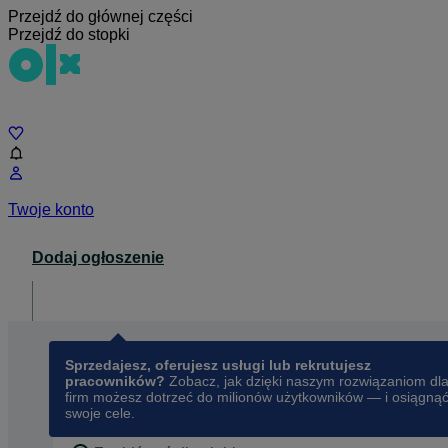
Przejdź do głównej części
Przejdź do stopki
Czat
Twoje konto
Dodaj ogłoszenie
Dla biznesu
opens in a new tab
Sprzedajesz, oferujesz usługi lub rekrutujesz
pracowników?
Zobacz, jak dzięki naszym rozwiązaniom dl
firm możesz dotrzeć do milionów użytkowników — i osiągną
swoje cele.