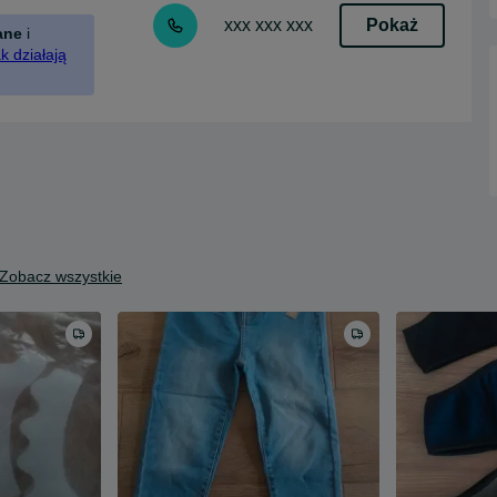
Pokaż
xxx xxx xxx
ane
i
k działają
Zobacz wszystkie