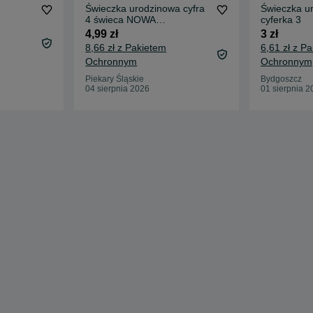
Świeczka urodzinowa cyfra
Świeczka u
4 świeca NOWA
cyferka 3
zapakowana oryginalnie
4,99 zł
3 zł
8,66 zł z Pakietem
6,61 zł z P
Ochronnym
Ochronnym
Piekary Śląskie
Bydgoszcz
04 sierpnia 2026
01 sierpnia 2