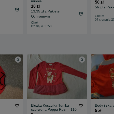
minnie
50 zł
10 zł
56 zł z Pa
13,35 zł z Pakietem
Ochronnym
Chełm
07 sierpnia 2
Chełm
Dzisiaj o 05:50
Bluzka Koszulka Tunika
Body i skar
czerwona Peppa Rozm. 110
5 zł