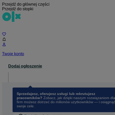
Przejdź do głównej części
Przejdź do stopki
Czat
Twoje konto
Dodaj ogłoszenie
Dla biznesu
opens in a new tab
Sprzedajesz, oferujesz usługi lub rekrutujesz
pracowników?
Zobacz, jak dzięki naszym rozwiązaniom dl
firm możesz dotrzeć do milionów użytkowników — i osiągną
swoje cele.