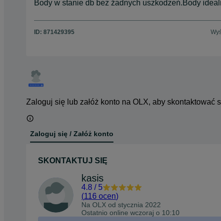
Body w stanie db bez żadnych uszkodzeń.Body ideal
ID:
871429395
Wyś
Zaloguj się lub załóż konto na OLX, aby skontaktować 
Zaloguj się / Załóż konto
SKONTAKTUJ SIĘ
kasis
4.8
/
5
(
116 ocen
)
Na OLX od
stycznia 2022
Ostatnio online wczoraj o 10:10