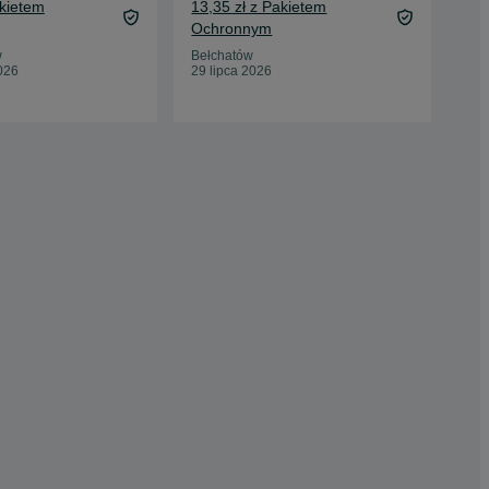
akietem
13,35 zł z Pakietem
19,
Ochronnym
Oc
w
Bełchatów
Jak
026
29 lipca 2026
05 