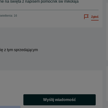
ne na święta z napisem pomocnik sw mikołaja
wietlenia: 16
Zgłoś
się z tym sprzedającym
Wyślij wiadomość