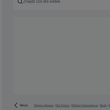
Wróć
Strona główna
Dla Dzieci
Odzież niemowlęca
Body