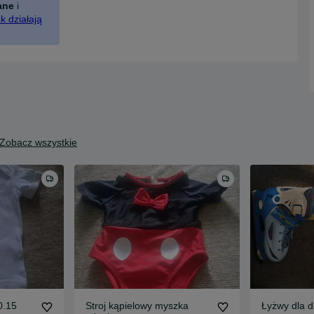
ane
i
k działają
Zobacz wszystkie
0.15
Stroj kąpielowy myszka
Łyżwy dla d