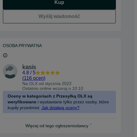
Kup
Wyślij wiadomość
OSOBA PRYWATNA
kasis
4.8
/
5
(
116 ocen
)
Na OLX od
stycznia 2022
Ostatnio online wczoraj o 10:10
Oceny w kategoriach z Przesyłką OLX są
weryfikowane
i wystawiane tylko przez osoby, które
kupiły przedmiot.
Jak działają oceny?
Więcej od tego ogłoszeniodawcy