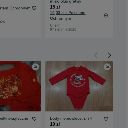
misio plus gratisy
10 
15 zł
kietem Ochronnym
13,
19,03 zł z Pakietem
Oc
Ochronnym
Che
026
07 
Chełm
07 sierpnia 2026
petki świąteczne
Body niemowlęce, r. 74
Blu
10 zł
15 