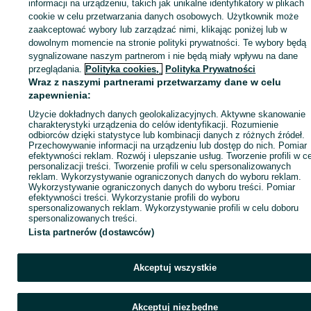
Zaloguj się lub załóż konto na OLX, aby skontaktować się z t
informacji na urządzeniu, takich jak unikalne identyfikatory w plikach
sprzedającym
cookie w celu przetwarzania danych osobowych. Użytkownik może
zaakceptować wybory lub zarządzać nimi, klikając poniżej lub w
dowolnym momencie na stronie polityki prywatności. Te wybory będą
sygnalizowane naszym partnerom i nie będą miały wpływu na dane
Zaloguj się / Załóż konto
przeglądania.
Polityka cookies,
Polityka Prywatności
Wraz z naszymi partnerami przetwarzamy dane w celu
Wyślij wiadomość
Kup
zapewnienia:
Użycie dokładnych danych geolokalizacyjnych. Aktywne skanowanie
charakterystyki urządzenia do celów identyfikacji. Rozumienie
odbiorców dzięki statystyce lub kombinacji danych z różnych źródeł.
Przechowywanie informacji na urządzeniu lub dostęp do nich. Pomiar
efektywności reklam. Rozwój i ulepszanie usług. Tworzenie profili w c
personalizacji treści. Tworzenie profili w celu spersonalizowanych
reklam. Wykorzystywanie ograniczonych danych do wyboru reklam.
Wykorzystywanie ograniczonych danych do wyboru treści. Pomiar
efektywności treści. Wykorzystanie profili do wyboru
spersonalizowanych reklam. Wykorzystywanie profili w celu doboru
spersonalizowanych treści.
Lista partnerów (dostawców)
Akceptuj wszystkie
Akceptuj niezbędne