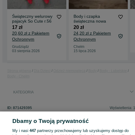
Świąteczny welurowy
Body i czapka
pajacyk So Cute r.56
świąteczna nowa
17 zł
20 zł
20,60 zł z Pakietem
24,20 zł z Pakietem
Ochronnym
Ochronnym
Grudziądz
Chełm
03 sierpnia 2026
15 lipca 2026
Strona główna
Dla Dzieci
Odzież niemowlęca
Body
Body - Lubelskie
Body - Chełm
KATEGORIA
ID:
871429395
Wyświetlenia: 
Dbamy o Twoją prywatność
My i nasi
447
partnerzy przechowujemy lub uzyskujemy dostęp do