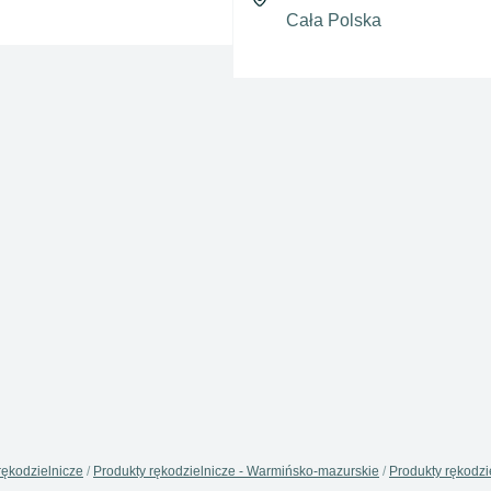
rękodzielnicze
Produkty rękodzielnicze - Warmińsko-mazurskie
Produkty rękodzie