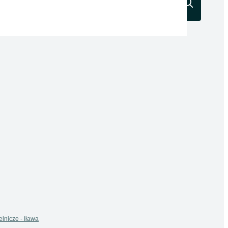
Szukaj
lnicze - Iława