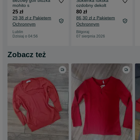
Beżowy golf bluzka
Sukienka fukska
mohito s
ozdobny dekolt
25 zł
80 zł
29,38 zł z Pakietem
86,30 zł z Pakietem
Ochronnym
Ochronnym
Lublin
Biłgoraj
Dzisiaj o 04:56
07 sierpnia 2026
Zobacz też