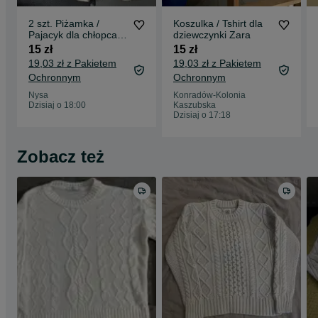
2 szt. Piżamka /
Koszulka / Tshirt dla
Pajacyk dla chłopca
dziewczynki Zara
H&M
15 zł
15 zł
19,03 zł z Pakietem
19,03 zł z Pakietem
Ochronnym
Ochronnym
Nysa
Konradów-Kolonia
Dzisiaj o 18:00
Kaszubska
Dzisiaj o 17:18
Zobacz też