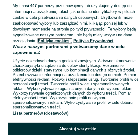
My i nasi
447
partnerzy przechowujemy lub uzyskujemy dostęp do
Zaloguj się lub załóż konto na OLX, aby skontaktować się z t
informacji na urządzeniu, takich jak unikalne identyfikatory w plikach
sprzedającym
cookie w celu przetwarzania danych osobowych. Użytkownik może
zaakceptować wybory lub zarządzać nimi, klikając poniżej lub w
dowolnym momencie na stronie polityki prywatności. Te wybory będą
sygnalizowane naszym partnerom i nie będą miały wpływu na dane
Zaloguj się / Załóż konto
przeglądania.
Polityka cookies,
Polityka Prywatności
Wraz z naszymi partnerami przetwarzamy dane w celu
Kup
zapewnienia:
Użycie dokładnych danych geolokalizacyjnych. Aktywne skanowanie
charakterystyki urządzenia do celów identyfikacji. Rozumienie
odbiorców dzięki statystyce lub kombinacji danych z różnych źródeł.
Przechowywanie informacji na urządzeniu lub dostęp do nich. Pomiar
efektywności reklam. Rozwój i ulepszanie usług. Tworzenie profili w c
personalizacji treści. Tworzenie profili w celu spersonalizowanych
reklam. Wykorzystywanie ograniczonych danych do wyboru reklam.
Wykorzystywanie ograniczonych danych do wyboru treści. Pomiar
efektywności treści. Wykorzystanie profili do wyboru
spersonalizowanych reklam. Wykorzystywanie profili w celu doboru
spersonalizowanych treści.
Lista partnerów (dostawców)
Akceptuj wszystkie