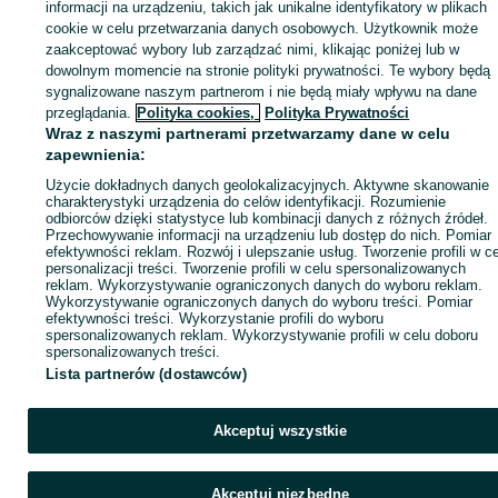
Zaloguj się lub załóż konto na OLX, aby skontaktować się z t
informacji na urządzeniu, takich jak unikalne identyfikatory w plikach
sprzedającym
cookie w celu przetwarzania danych osobowych. Użytkownik może
zaakceptować wybory lub zarządzać nimi, klikając poniżej lub w
dowolnym momencie na stronie polityki prywatności. Te wybory będą
sygnalizowane naszym partnerom i nie będą miały wpływu na dane
Zaloguj się / Załóż konto
przeglądania.
Polityka cookies,
Polityka Prywatności
Wraz z naszymi partnerami przetwarzamy dane w celu
Kup
zapewnienia:
Użycie dokładnych danych geolokalizacyjnych. Aktywne skanowanie
charakterystyki urządzenia do celów identyfikacji. Rozumienie
odbiorców dzięki statystyce lub kombinacji danych z różnych źródeł.
Przechowywanie informacji na urządzeniu lub dostęp do nich. Pomiar
efektywności reklam. Rozwój i ulepszanie usług. Tworzenie profili w c
personalizacji treści. Tworzenie profili w celu spersonalizowanych
reklam. Wykorzystywanie ograniczonych danych do wyboru reklam.
Wykorzystywanie ograniczonych danych do wyboru treści. Pomiar
efektywności treści. Wykorzystanie profili do wyboru
spersonalizowanych reklam. Wykorzystywanie profili w celu doboru
spersonalizowanych treści.
Lista partnerów (dostawców)
Akceptuj wszystkie
Akceptuj niezbędne