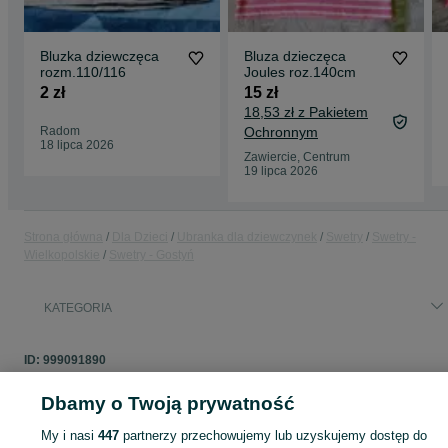
Bluzka dziewczęca
Bluza dzieczęca
rozm.110/116
Joules roz.140cm
2 zł
15 zł
18,53 zł z Pakietem
Radom
Ochronnym
18 lipca 2026
Zawiercie, Centrum
19 lipca 2026
Strona główna
Dla Dzieci
Ubranka dla dziewczynek
Swetry
Swetry -
Wielkopolskie
Swetry - Gostyń
KATEGORIA
ID:
999091890
Dbamy o Twoją prywatność
My i nasi
447
partnerzy przechowujemy lub uzyskujemy dostęp do