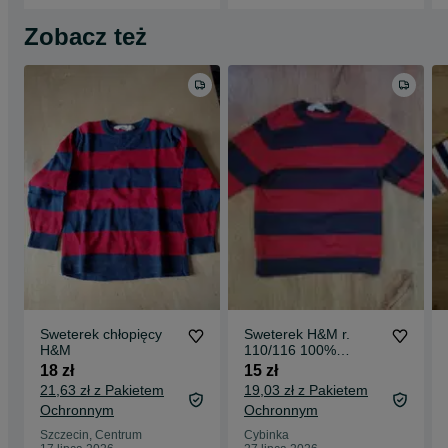
Zobacz też
Sweterek chłopięcy
Sweterek H&M r.
H&M
110/116 100%
bawełna
18 zł
15 zł
21,63 zł z Pakietem
19,03 zł z Pakietem
Ochronnym
Ochronnym
Szczecin, Centrum
Cybinka