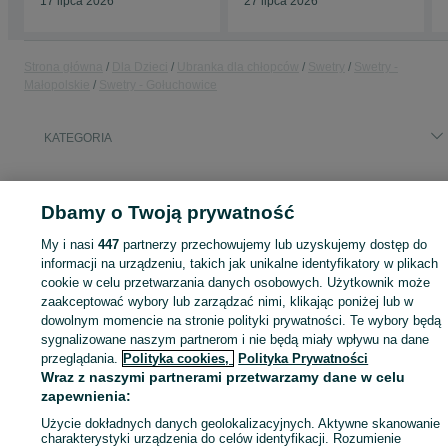
17 lipca 2026
27 lipca 2026
Strona główna
Dla Dzieci
Ubranka dla chłopców
Swetry
Swetry -
Małopolskie
Swetry - Gołuchowice
KATEGORIA
ID:
783359902
Wyświetlenia:
Dbamy o Twoją prywatność
My i nasi
447
partnerzy przechowujemy lub uzyskujemy dostęp do
informacji na urządzeniu, takich jak unikalne identyfikatory w plikach
Zaloguj się lub załóż konto na OLX, aby skontaktować się z t
cookie w celu przetwarzania danych osobowych. Użytkownik może
sprzedającym
zaakceptować wybory lub zarządzać nimi, klikając poniżej lub w
dowolnym momencie na stronie polityki prywatności. Te wybory będą
sygnalizowane naszym partnerom i nie będą miały wpływu na dane
przeglądania.
Polityka cookies,
Polityka Prywatności
Zaloguj się / Załóż konto
Wraz z naszymi partnerami przetwarzamy dane w celu
zapewnienia:
Zadzwoń / SMS
Wyślij wiadomość
Użycie dokładnych danych geolokalizacyjnych. Aktywne skanowanie
charakterystyki urządzenia do celów identyfikacji. Rozumienie