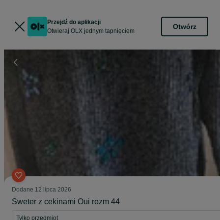
Przejdź do aplikacji
Otwórz
Otwieraj OLX jednym tapnięciem
Dodane
12 lipca 2026
Sweter z cekinami Oui rozm 44
Tylko przedmiot