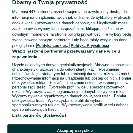
Dbamy o Twoją prywatność
My i nasi
447
partnerzy przechowujemy lub uzyskujemy dostęp do
Zaloguj się lub załóż konto na OLX, aby skontaktować się z t
informacji na urządzeniu, takich jak unikalne identyfikatory w plikach
sprzedającym
cookie w celu przetwarzania danych osobowych. Użytkownik może
zaakceptować wybory lub zarządzać nimi, klikając poniżej lub w
dowolnym momencie na stronie polityki prywatności. Te wybory będą
Zaloguj się / Załóż konto
sygnalizowane naszym partnerom i nie będą miały wpływu na dane
przeglądania.
Polityka cookies,
Polityka Prywatności
Wraz z naszymi partnerami przetwarzamy dane w celu
Wyślij wiadomość
Kup
zapewnienia:
Użycie dokładnych danych geolokalizacyjnych. Aktywne skanowanie
charakterystyki urządzenia do celów identyfikacji. Rozumienie
odbiorców dzięki statystyce lub kombinacji danych z różnych źródeł.
Przechowywanie informacji na urządzeniu lub dostęp do nich. Pomiar
efektywności reklam. Rozwój i ulepszanie usług. Tworzenie profili w c
personalizacji treści. Tworzenie profili w celu spersonalizowanych
reklam. Wykorzystywanie ograniczonych danych do wyboru reklam.
Wykorzystywanie ograniczonych danych do wyboru treści. Pomiar
efektywności treści. Wykorzystanie profili do wyboru
spersonalizowanych reklam. Wykorzystywanie profili w celu doboru
spersonalizowanych treści.
Lista partnerów (dostawców)
Akceptuj wszystkie