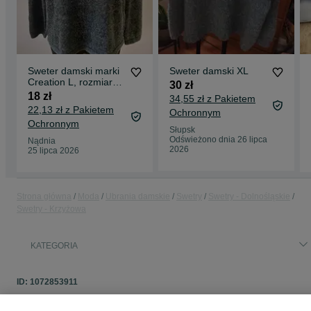
Sweter damski marki
Sweter damski XL
Creation L, rozmiar
30 zł
L/XL
18 zł
34,55 zł z Pakietem
22,13 zł z Pakietem
Ochronnym
Ochronnym
Słupsk
Odświeżono dnia 26 lipca
Nądnia
2026
25 lipca 2026
Strona główna
Moda
Ubrania damskie
Swetry
Swetry - Dolnośląskie
Swetry - Krzyżowa
KATEGORIA
ID:
1072853911