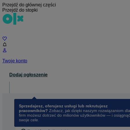
Przejdź do głównej części
Przejdź do stopki
Czat
Twoje konto
Dodaj ogłoszenie
Dla biznesu
opens in a new tab
Sprzedajesz, oferujesz usługi lub rekrutujesz
pracowników?
Zobacz, jak dzięki naszym rozwiązaniom dl
firm możesz dotrzeć do milionów użytkowników — i osiągną
swoje cele.