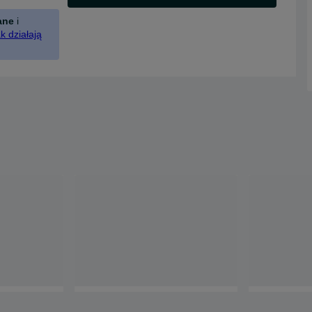
ane
i
k działają