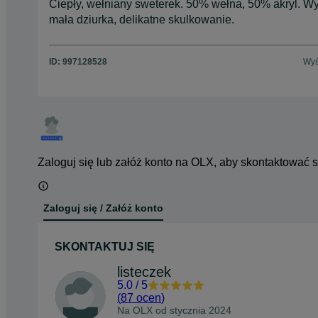
Ciepły, wełniany sweterek. 50% wełna, 50% akryl. W
mała dziurka, delikatne skulkowanie.
ID:
997128528
Wyś
Zaloguj się lub załóż konto na OLX, aby skontaktować 
Zaloguj się / Załóż konto
SKONTAKTUJ SIĘ
listeczek
5.0
/
5
(
87 ocen
)
Na OLX od
stycznia 2024