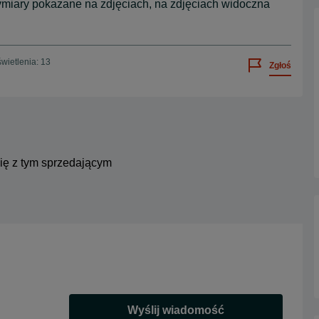
ymiary pokazane na zdjęciach, na zdjęciach widoczna
wietlenia: 13
Zgłoś
się z tym sprzedającym
Wyślij wiadomość