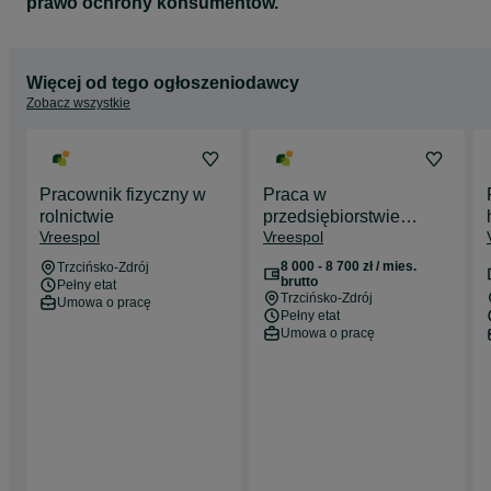
prawo ochrony konsumentów.
Więcej od tego ogłoszeniodawcy
Zobacz wszystkie
Pracownik fizyczny w
Praca w
rolnictwie
przedsiębiorstwie
Vreespol
Vreespol
ogrodniczym
8 000 - 8 700 zł / mies.
Trzcińsko-Zdrój
brutto
Pełny etat
Trzcińsko-Zdrój
Umowa o pracę
Pełny etat
Umowa o pracę