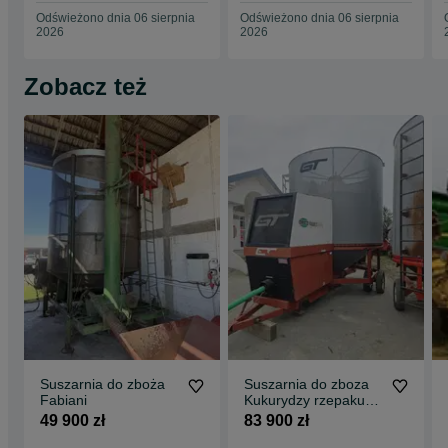
Odświeżono dnia 06 sierpnia
Odświeżono dnia 06 sierpnia
2026
2026
Zobacz też
Suszarnia do zboża
Suszarnia do zboza
Fabiani
Kukurydzy rzepaku
Opico 590 Drzewicz
49 900 zł
83 900 zł
Cicha na gaz