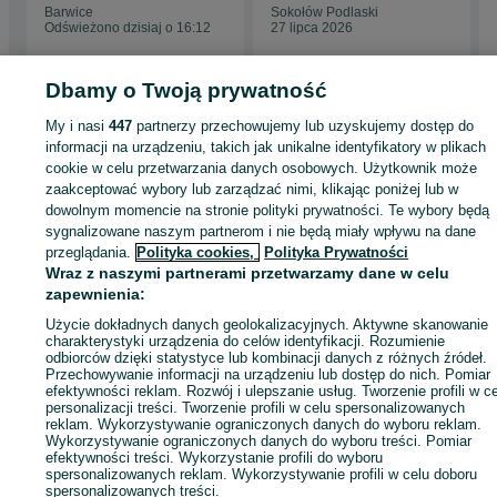
Barwice
Sokołów Podlaski
Odświeżono dzisiaj o 16:12
27 lipca 2026
Dbamy o Twoją prywatność
My i nasi
447
partnerzy przechowujemy lub uzyskujemy dostęp do
Strona główna
Firma i Przemysł
Maszyny i urządzenia
Przemysł
Pozostał
informacji na urządzeniu, takich jak unikalne identyfikatory w plikach
Pozostałe - Zachodniopomorskie
Pozostałe - Trzcińsko-Zdrój
cookie w celu przetwarzania danych osobowych. Użytkownik może
zaakceptować wybory lub zarządzać nimi, klikając poniżej lub w
dowolnym momencie na stronie polityki prywatności. Te wybory będą
KATEGORIA
sygnalizowane naszym partnerom i nie będą miały wpływu na dane
przeglądania.
Polityka cookies,
Polityka Prywatności
Wraz z naszymi partnerami przetwarzamy dane w celu
ID:
1046706055
Wyświetlenia: 5
zapewnienia:
Użycie dokładnych danych geolokalizacyjnych. Aktywne skanowanie
Zadzwoń / SMS
Wyślij wiadomość
charakterystyki urządzenia do celów identyfikacji. Rozumienie
odbiorców dzięki statystyce lub kombinacji danych z różnych źródeł.
Przechowywanie informacji na urządzeniu lub dostęp do nich. Pomiar
efektywności reklam. Rozwój i ulepszanie usług. Tworzenie profili w c
personalizacji treści. Tworzenie profili w celu spersonalizowanych
reklam. Wykorzystywanie ograniczonych danych do wyboru reklam.
Wykorzystywanie ograniczonych danych do wyboru treści. Pomiar
efektywności treści. Wykorzystanie profili do wyboru
spersonalizowanych reklam. Wykorzystywanie profili w celu doboru
spersonalizowanych treści.