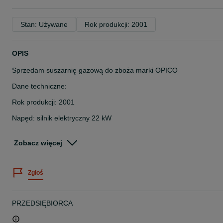
Stan: Używane
Rok produkcji: 2001
OPIS
Sprzedam suszarnię gazową do zboża marki OPICO
Dane techniczne:
Rok produkcji: 2001
Napęd: silnik elektryczny 22 kW
Zużycie gazu: ok. 1,7 l gazu na tonaprocent zboża
Zobacz więcej
Zasilanie: gaz
Producent: OPICO
Zgłoś
Suszarnia sprawna, solidna konstrukcja, ekonomiczna w
eksploatacji. Idealna do suszenia zbóż w gospodarstwie rolnym.
Suszarnia jest regularnie użytkowana.
PRZEDSIĘBIORCA
Więcej informacji udzielę telefonicznie.
Możliwość obejrzenia na miejscu.