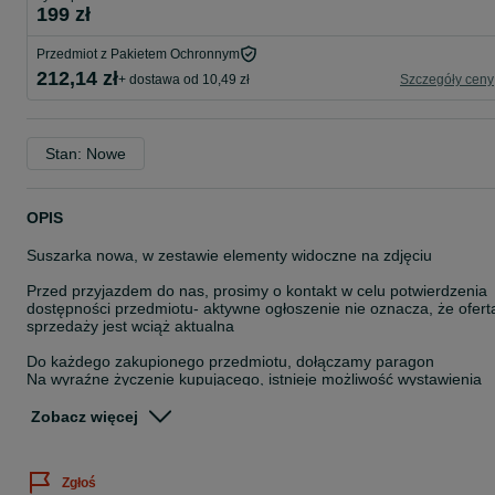
199 zł
Przedmiot z Pakietem Ochronnym
212,14 zł
+ dostawa od 10,49 zł
Szczegóły ceny
Stan: Nowe
OPIS
Suszarka nowa, w zestawie elementy widoczne na zdjęciu
Przed przyjazdem do nas, prosimy o kontakt w celu potwierdzenia
dostępności przedmiotu- aktywne ogłoszenie nie oznacza, że ofert
sprzedaży jest wciąż aktualna
Do każdego zakupionego przedmiotu, dołączamy paragon
Na wyraźne życzenie kupującego, istnieje możliwość wystawienia
faktury ,,Procedura Marży-Towary Używane"
Zobacz więcej
Istnieje możliwość wysyłki- przesyłka kurierska pobraniowa w cenie
30zł
Zgłoś
Zapraszamy również do obejrzenia przedmiotu, oraz odbioru