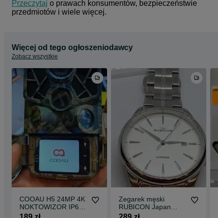
Przeczytaj
 o prawach konsumentów, bezpieczeństwie 
przedmiotów i wiele więcej.
Więcej od tego ogłoszeniodawcy
Zobacz wszystkie
COOAU H5 24MP 4K
Zegarek męski
NOKTOWIZOR IP66
RUBICON Japan
WIFI NOWY! komis
Szafir Komis Madej
189 zł
289 zł