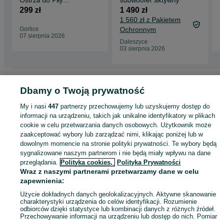
Szablastej Hilti SP 23
299 zł
1 490 zł
6
1 560 zł z Pakietem
Gorlice
Ochronnym
07 sierpnia 2026
Daleszyce
03 sierpnia 2026
Strona główna
Elektronika
Sprzęt AGD
AGD drobne
Pozostałe
Pozostałe
Dbamy o Twoją prywatność
Małopolskie
Pozostałe - Gorlice
My i nasi
447
partnerzy przechowujemy lub uzyskujemy dostęp do
informacji na urządzeniu, takich jak unikalne identyfikatory w plikach
KATEGORIA
cookie w celu przetwarzania danych osobowych. Użytkownik może
zaakceptować wybory lub zarządzać nimi, klikając poniżej lub w
ID:
789619459
Wyświetlenia: 2
dowolnym momencie na stronie polityki prywatności. Te wybory będą
sygnalizowane naszym partnerom i nie będą miały wpływu na dane
przeglądania.
Polityka cookies,
Polityka Prywatności
Kup
Wraz z naszymi partnerami przetwarzamy dane w celu
zapewnienia:
Użycie dokładnych danych geolokalizacyjnych. Aktywne skanowanie
charakterystyki urządzenia do celów identyfikacji. Rozumienie
odbiorców dzięki statystyce lub kombinacji danych z różnych źródeł.
Przechowywanie informacji na urządzeniu lub dostęp do nich. Pomiar