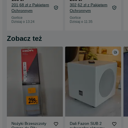
madej gorlice
Gorlice
201,68 zł z Pakietem
302,62 zł z Pakietem
Ochronnym
Ochronnym
Gorlice
Gorlice
Dzisiaj o 13:24
Dzisiaj o 11:35
Zobacz też
Nożyki Brzeszczoty
Dali Fazon SUB 2
Ostrza do Piły
subwoofer aktywny