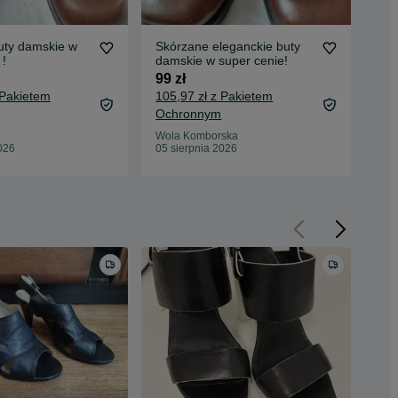
uty damskie w
Skórzane eleganckie buty
"Za
 !
damskie w super cenie!
Wit
99 zł
24 
 Pakietem
105,97 zł z Pakietem
27,
Ochronnym
Oc
Wola Komborska
Wol
026
05 sierpnia 2026
05 