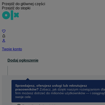
Przejdź do głównej części
Przejdź do stopki
Czat
Twoje konto
Dodaj ogłoszenie
Dla biznesu
opens in a new tab
Sprzedajesz, oferujesz usługi lub rekrutujesz
pracowników?
Zobacz, jak dzięki naszym rozwiązaniom dl
firm możesz dotrzeć do milionów użytkowników — i osiągną
swoje cele.