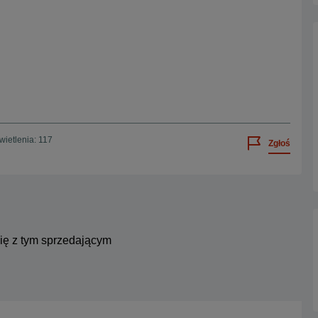
ietlenia: 117
Zgłoś
się z tym sprzedającym