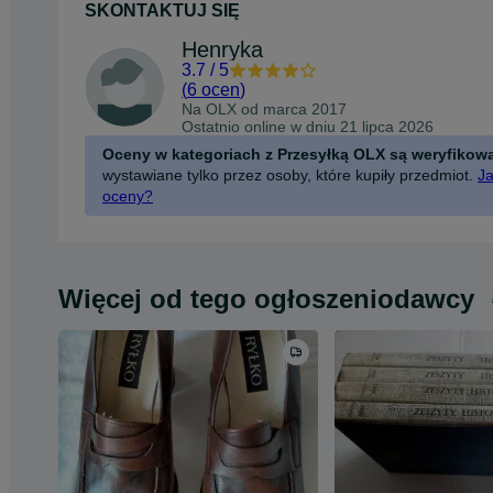
SKONTAKTUJ SIĘ
Henryka
3.7
/
5
(
6 ocen
)
Na OLX od
marca 2017
Ostatnio online w dniu 21 lipca 2026
Oceny w kategoriach z Przesyłką OLX są weryfikow
wystawiane tylko przez osoby, które kupiły przedmiot.
Ja
oceny?
Więcej od tego ogłoszeniodawcy