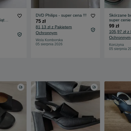
DVD Philips - super cena !!!
Skórzane b
iąt
super cenie
75 zł
cki
99 zł
81,13 zł z Pakietem
105,97 zł z
Ochronnym
Ochronnym
Wola Komborska
05 sierpnia 2026
Korczyna
05 sierpnia 2