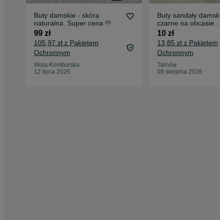
Buty damskie - skóra
Buty sandały damsk
naturalna. Super cena !!!
czarne na obcasie
używane, rozmiar 3
99 zł
10 zł
105,97 zł z Pakietem
13,85 zł z Pakietem
Ochronnym
Ochronnym
Wola Komborska
Tarnów
12 lipca 2026
08 sierpnia 2026