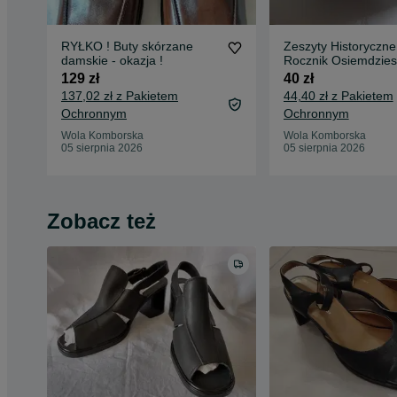
RYŁKO ! Buty skórzane
Zeszyty Historyczne
damskie - okazja !
Rocznik Osiemdzies
Osiem,InstytutLitera
129 zł
40 zł
1988
137,02 zł z Pakietem
44,40 zł z Pakietem
Ochronnym
Ochronnym
Wola Komborska
Wola Komborska
05 sierpnia 2026
05 sierpnia 2026
Zobacz też