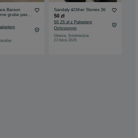
ara Barson
Sandały &Other Stories 36
San
rne grube paski
37
50 zł
40 
55,25 zł z Pakietem
Pakietem
44,
Ochronnym
Oc
Gliwice, Śródmieście
23 lipca 2026
okotów
Gda
21 