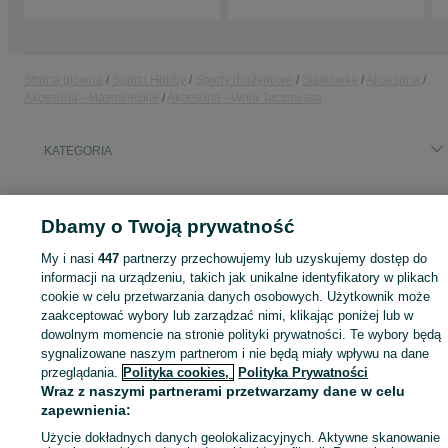
Strona główna
Sport i Hobby
Sporty drużynowe
Siatkówka
Akcesoria
Akcesoria - Mazowieckie
Akcesoria - Wola Taczowska
KATEGORIA
ID:
1057884286
Wyświetlenia: 3
Dbamy o Twoją prywatność
My i nasi
447
partnerzy przechowujemy lub uzyskujemy dostęp do
informacji na urządzeniu, takich jak unikalne identyfikatory w plikach
Zaloguj się lub załóż konto na OLX, aby skontaktować się z t
cookie w celu przetwarzania danych osobowych. Użytkownik może
sprzedającym
zaakceptować wybory lub zarządzać nimi, klikając poniżej lub w
dowolnym momencie na stronie polityki prywatności. Te wybory będą
sygnalizowane naszym partnerom i nie będą miały wpływu na dane
przeglądania.
Polityka cookies,
Polityka Prywatności
Zaloguj się / Załóż konto
Wraz z naszymi partnerami przetwarzamy dane w celu
zapewnienia:
Wyślij wiadomość
Użycie dokładnych danych geolokalizacyjnych. Aktywne skanowanie