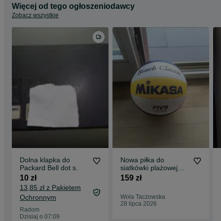
Więcej od tego ogłoszeniodawcy
Zobacz wszystkie
Dolna klapka do
Nowa piłka do
Packard Bell dot s.
siatkówki plażowej
Mikasa BV552C
10 zł
159 zł
Beach Classic
13,85 zł z Pakietem
Ochronnym
Wola Taczowska
28 lipca 2026
Radom
Dzisiaj o 07:09