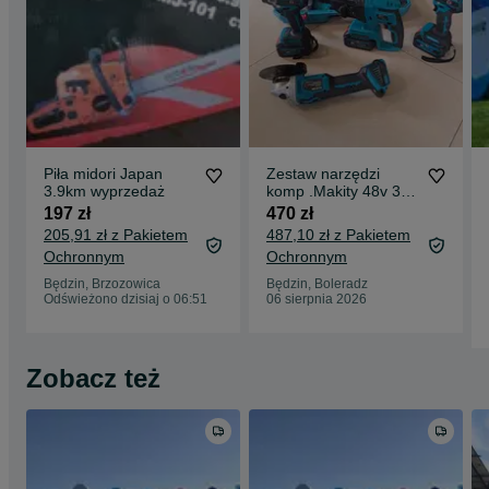
Piła midori Japan
Zestaw narzędzi
3.9km wyprzedaż
komp .Makity 48v 3x
6ah wyprzedaż
197 zł
470 zł
205,91 zł z Pakietem
487,10 zł z Pakietem
Ochronnym
Ochronnym
Będzin, Brzozowica
Będzin, Boleradz
Odświeżono dzisiaj o 06:51
06 sierpnia 2026
Zobacz też