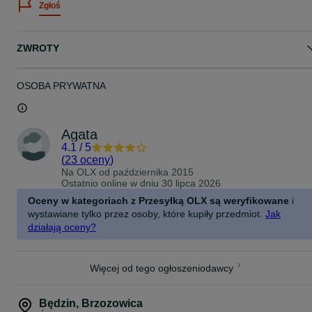
Zgłoś
regulowane wiosło aluminiowe
zdejmowaną płetwę
torbę transportową – plecak do przechowywania
pompkę ręczną wysokociśnieniowa ze wskaźnikiem ciśnienia
ZWROTY
zestaw naprawczy (KLEJ OTRZYMUJESZ GRATIS!)
Parametry – deska do pływania SUP AQUA + akcesoria z wiosłem:
Rozmiar XXL 355x84x15
OSOBA PRYWATNA
Wyporność –230kgkg
Tworzywa oraz zastosowane materiały –
Agata
deska: PVC laminowany 2500g/m2
4.1
/
5
powierzchnia antypoślizgowa: EVA
(
23 oceny
)
uchwyty: nylon
Na OLX od
października 2015
statecznik: nylon
Ostatnio online w dniu 30 lipca 2026
stateczniki boczne: PVC
wiosło: aluminium, nylon, włókno szklane, PP
Oceny w kategoriach z Przesyłką OLX są weryfikowane
i
plecak: 600D poliester (tkanina wodoodporna) wysyłka kurierem
wystawiane tylko przez osoby, które kupiły przedmiot.
Jak
płatne przy odbiorze kurierowi 18 zł duża paczka lub odbiór osobis
działają oceny?
koło Będzina telefon kontaktowy 60*******17 lub 501 221 46464
Więcej od tego ogłoszeniodawcy
Będzin
,
Brzozowica