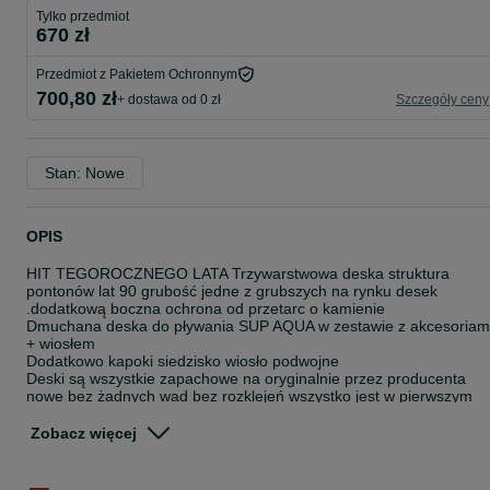
Tylko przedmiot
670 zł
Przedmiot z Pakietem Ochronnym
700,80 zł
+ dostawa od 0 zł
Szczegóły ceny
Stan: Nowe
OPIS
HIT TEGOROCZNEGO LATA Trzywarstwowa deska struktura
pontonów lat 90 grubość jedne z grubszych na rynku desek
.dodatkową boczna ochrona od przetarc o kamienie
Dmuchana deska do pływania SUP AQUA w zestawie z akcesoriam
+ wiosłem
Dodatkowo kapoki siedzisko wiosło podwojne
Deski są wszystkie zapachowe na oryginalnie przez producenta
nowe bez żadnych wad bez rozklejeń wszystko jest w pierwszym
gatunku Dajemy gwarancję na deski
Zobacz więcej
Zestaw pompowana deska SUP AQUA do pływania zawiera:
pompowaną deskę SUP BOARD