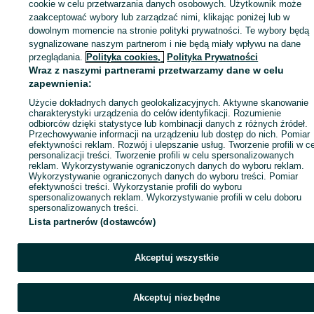
cookie w celu przetwarzania danych osobowych. Użytkownik może
KATEGORIA
zaakceptować wybory lub zarządzać nimi, klikając poniżej lub w
dowolnym momencie na stronie polityki prywatności. Te wybory będą
sygnalizowane naszym partnerom i nie będą miały wpływu na dane
ID:
853040540
Wyświetlenia: 114
przeglądania.
Polityka cookies,
Polityka Prywatności
Wraz z naszymi partnerami przetwarzamy dane w celu
zapewnienia:
Kup
Użycie dokładnych danych geolokalizacyjnych. Aktywne skanowanie
charakterystyki urządzenia do celów identyfikacji. Rozumienie
odbiorców dzięki statystyce lub kombinacji danych z różnych źródeł.
Przechowywanie informacji na urządzeniu lub dostęp do nich. Pomiar
efektywności reklam. Rozwój i ulepszanie usług. Tworzenie profili w c
personalizacji treści. Tworzenie profili w celu spersonalizowanych
reklam. Wykorzystywanie ograniczonych danych do wyboru reklam.
Wykorzystywanie ograniczonych danych do wyboru treści. Pomiar
efektywności treści. Wykorzystanie profili do wyboru
spersonalizowanych reklam. Wykorzystywanie profili w celu doboru
spersonalizowanych treści.
Lista partnerów (dostawców)
Akceptuj wszystkie
Akceptuj niezbędne