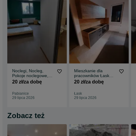
Noclegi, Nocleg,
Mieszkanie dla
Pokoje noclegowe,
pracowników Łask
Hostel krótkie terminy
Kwatery pracownicze,
20 zł/za dobę
20 zł/za dobę
noclegi
Pabianice
Łask
29 lipca 2026
29 lipca 2026
Zobacz też