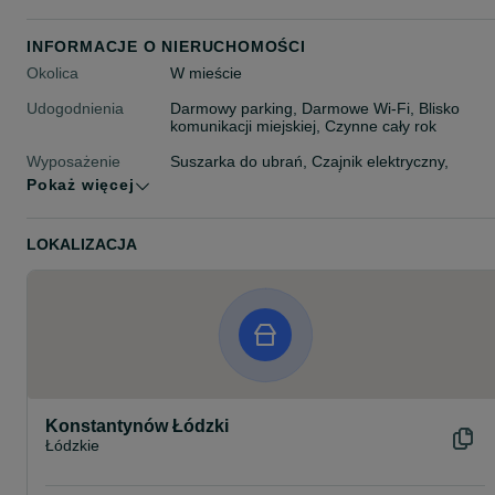
INFORMACJE O NIERUCHOMOŚCI
Okolica
W mieście
Udogodnienia
Darmowy parking, Darmowe Wi-Fi, Blisko
komunikacji miejskiej, Czynne cały rok
Wyposażenie
Suszarka do ubrań, Czajnik elektryczny,
pokoju
Lodówka, Ogrzewanie, Żelazko, Aneks
Pokaż więcej
kuchenny, Dla niepalących, Prywatna łazienka
Pralka
LOKALIZACJA
Maksymalna liczba
20 osób
gości
Typ noclegu
Apartamenty
Konstantynów Łódzki
Łódzkie