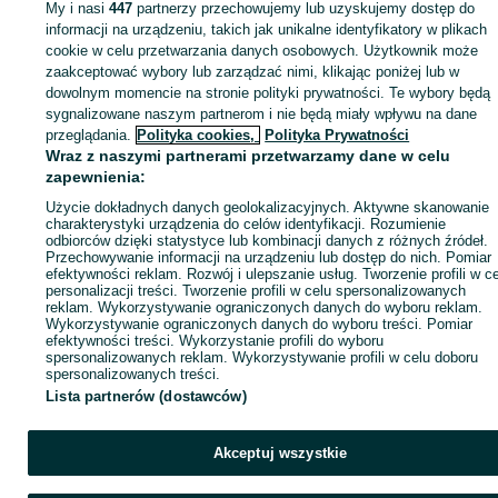
My i nasi
447
partnerzy przechowujemy lub uzyskujemy dostęp do
informacji na urządzeniu, takich jak unikalne identyfikatory w plikach
cookie w celu przetwarzania danych osobowych. Użytkownik może
KATEGORIA
zaakceptować wybory lub zarządzać nimi, klikając poniżej lub w
dowolnym momencie na stronie polityki prywatności. Te wybory będą
ID:
sygnalizowane naszym partnerom i nie będą miały wpływu na dane
830673107
Wyświetlenia: 16
przeglądania.
Polityka cookies,
Polityka Prywatności
Wraz z naszymi partnerami przetwarzamy dane w celu
Zadzwoń / SMS
Wyślij wiadomość
zapewnienia:
Użycie dokładnych danych geolokalizacyjnych. Aktywne skanowanie
charakterystyki urządzenia do celów identyfikacji. Rozumienie
odbiorców dzięki statystyce lub kombinacji danych z różnych źródeł.
Przechowywanie informacji na urządzeniu lub dostęp do nich. Pomiar
efektywności reklam. Rozwój i ulepszanie usług. Tworzenie profili w c
personalizacji treści. Tworzenie profili w celu spersonalizowanych
reklam. Wykorzystywanie ograniczonych danych do wyboru reklam.
Wykorzystywanie ograniczonych danych do wyboru treści. Pomiar
efektywności treści. Wykorzystanie profili do wyboru
spersonalizowanych reklam. Wykorzystywanie profili w celu doboru
spersonalizowanych treści.
Lista partnerów (dostawców)
Akceptuj wszystkie