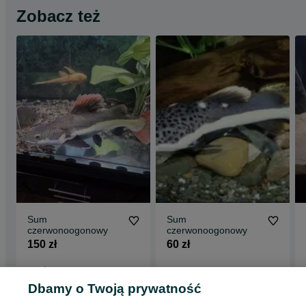
Zobacz też
Sum
Sum
czerwonoogonowy
czerwonoogonowy
150 zł
60 zł
Rzgów
Opole
20 lipca 2026
13 lipca 2026
Dbamy o Twoją prywatność