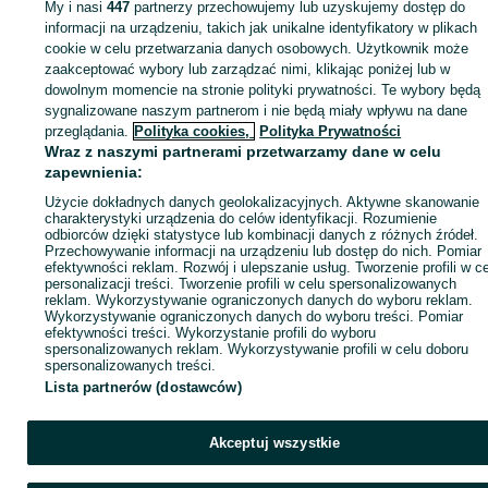
My i nasi
447
partnerzy przechowujemy lub uzyskujemy dostęp do
informacji na urządzeniu, takich jak unikalne identyfikatory w plikach
Strona główna
Zwierzęta
Akwarystyka
Zwierzęta akwariowe
Zwierzęta
cookie w celu przetwarzania danych osobowych. Użytkownik może
akwariowe - Śląskie
Zwierzęta akwariowe - Rybnik
zaakceptować wybory lub zarządzać nimi, klikając poniżej lub w
dowolnym momencie na stronie polityki prywatności. Te wybory będą
KATEGORIA
sygnalizowane naszym partnerom i nie będą miały wpływu na dane
przeglądania.
Polityka cookies,
Polityka Prywatności
Wraz z naszymi partnerami przetwarzamy dane w celu
ID:
1060347215
Wyświetlenia: 6
zapewnienia:
Użycie dokładnych danych geolokalizacyjnych. Aktywne skanowanie
charakterystyki urządzenia do celów identyfikacji. Rozumienie
Zadzwoń / SMS
Wyślij wiadomość
odbiorców dzięki statystyce lub kombinacji danych z różnych źródeł.
Przechowywanie informacji na urządzeniu lub dostęp do nich. Pomiar
efektywności reklam. Rozwój i ulepszanie usług. Tworzenie profili w c
personalizacji treści. Tworzenie profili w celu spersonalizowanych
reklam. Wykorzystywanie ograniczonych danych do wyboru reklam.
Wykorzystywanie ograniczonych danych do wyboru treści. Pomiar
efektywności treści. Wykorzystanie profili do wyboru
spersonalizowanych reklam. Wykorzystywanie profili w celu doboru
spersonalizowanych treści.
Lista partnerów (dostawców)
Akceptuj wszystkie