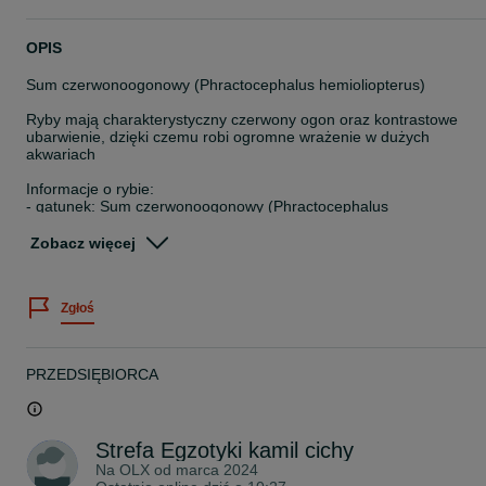
OPIS
Sum czerwonoogonowy (Phractocephalus hemioliopterus)
Ryby mają charakterystyczny czerwony ogon oraz kontrastowe
ubarwienie, dzięki czemu robi ogromne wrażenie w dużych
akwariach
Informacje o rybie:
- gatunek: Sum czerwonoogonowy (Phractocephalus
hemioliopterus)
- wielkość: ok. 10cm
Zobacz więcej
- pochodzenie: Ameryka Południowa
- temperament: drapieżnik
-wymaga bardzo dużego zbiornika
Zgłoś
Ryba jest zdrowa, w dobrej kondycji i ma bardzo dobry apetyt.
Przyjmuje pokarmy mięsne (ryby, krewetki, mrożonki, pellet dla
dużych drapieżników).
PRZEDSIĘBIORCA
Dlaczego warto:
- efektowna, duża ryba przyciągająca uwagę
- idealna do bardzo dużych akwariów lub zbiorników pokazowych
- ciekawa i inteligentna ryba drapieżna
Strefa Egzotyki kamil cichy
Możliwy odbiór osobisty w Rybniku ul. Hallera 29
Na OLX od
marca 2024