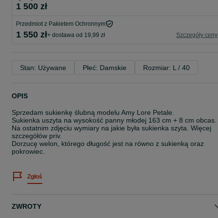
1 500 zł
Przedmiot z Pakietem Ochronnym
1 550 zł
+ dostawa od 19,99 zł
Szczegóły ceny
Stan: Używane
Płeć: Damskie
Rozmiar: L / 40
OPIS
Sprzedam sukienkę ślubną modelu Amy Lore Petale.
Sukienka uszyta na wysokość panny młodej 163 cm + 8 cm obcas.
Na ostatnim zdjęciu wymiary na jakie była sukienka szyta. Więcej
szczegółów priv.
Dorzucę welon, którego długość jest na równo z sukienką oraz
pokrowiec.
Zgłoś
ZWROTY