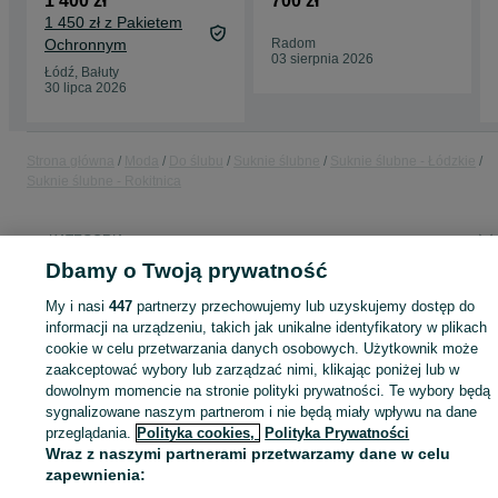
1 400 zł
700 zł
1 450 zł z Pakietem
Ochronnym
Radom
03 sierpnia 2026
Łódź, Bałuty
30 lipca 2026
Strona główna
Moda
Do ślubu
Suknie ślubne
Suknie ślubne - Łódzkie
Suknie ślubne - Rokitnica
KATEGORIA
Dbamy o Twoją prywatność
ID:
792457635
Wyświetlenia: 2
My i nasi
447
partnerzy przechowujemy lub uzyskujemy dostęp do
informacji na urządzeniu, takich jak unikalne identyfikatory w plikach
cookie w celu przetwarzania danych osobowych. Użytkownik może
zaakceptować wybory lub zarządzać nimi, klikając poniżej lub w
dowolnym momencie na stronie polityki prywatności. Te wybory będą
Zaloguj się lub załóż konto na OLX, aby skontaktować się z t
sygnalizowane naszym partnerom i nie będą miały wpływu na dane
sprzedającym
przeglądania.
Polityka cookies,
Polityka Prywatności
Wraz z naszymi partnerami przetwarzamy dane w celu
zapewnienia:
Zaloguj się / Załóż konto