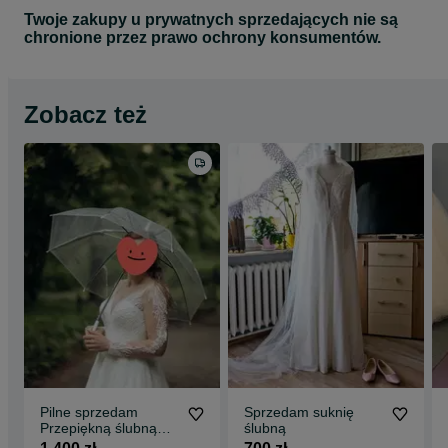
Twoje zakupy u prywatnych sprzedających nie są
chronione przez prawo ochrony konsumentów.
Zobacz też
Pilne sprzedam
Sprzedam suknię
Przepiękną ślubną
ślubną
sukienką