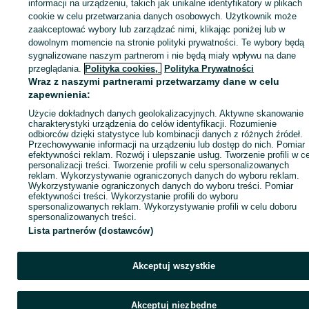
Zaloguj się lub załóż konto na OLX, aby skontaktować się z t
informacji na urządzeniu, takich jak unikalne identyfikatory w plikach
sprzedającym
cookie w celu przetwarzania danych osobowych. Użytkownik może
zaakceptować wybory lub zarządzać nimi, klikając poniżej lub w
dowolnym momencie na stronie polityki prywatności. Te wybory będą
sygnalizowane naszym partnerom i nie będą miały wpływu na dane
Zaloguj się / Załóż konto
przeglądania.
Polityka cookies,
Polityka Prywatności
Wraz z naszymi partnerami przetwarzamy dane w celu
Kup
zapewnienia:
Użycie dokładnych danych geolokalizacyjnych. Aktywne skanowanie
charakterystyki urządzenia do celów identyfikacji. Rozumienie
odbiorców dzięki statystyce lub kombinacji danych z różnych źródeł.
Przechowywanie informacji na urządzeniu lub dostęp do nich. Pomiar
efektywności reklam. Rozwój i ulepszanie usług. Tworzenie profili w c
personalizacji treści. Tworzenie profili w celu spersonalizowanych
reklam. Wykorzystywanie ograniczonych danych do wyboru reklam.
Wykorzystywanie ograniczonych danych do wyboru treści. Pomiar
efektywności treści. Wykorzystanie profili do wyboru
spersonalizowanych reklam. Wykorzystywanie profili w celu doboru
spersonalizowanych treści.
Lista partnerów (dostawców)
Akceptuj wszystkie
Akceptuj niezbędne