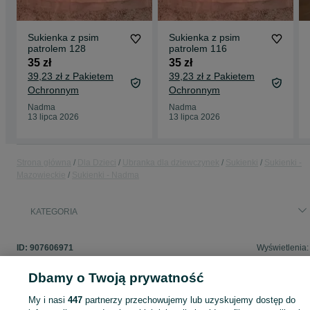
Sukienka z psim
Sukienka z psim
patrolem 128
patrolem 116
35 zł
35 zł
39,23 zł z Pakietem
39,23 zł z Pakietem
Ochronnym
Ochronnym
Nadma
Nadma
13 lipca 2026
13 lipca 2026
Strona główna
Dla Dzieci
Ubranka dla dziewczynek
Sukienki
Sukienki -
Mazowieckie
Sukienki - Nadma
KATEGORIA
ID:
907606971
Wyświetlenia:
Dbamy o Twoją prywatność
My i nasi
447
partnerzy przechowujemy lub uzyskujemy dostęp do