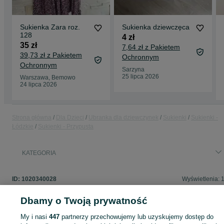
Sukienka Zara roz.
Sukienka dziewczęca
128
4 zł
35 zł
7,64 zł z Pakietem
39,73 zł z Pakietem
Ochronnym
Ochronnym
Sarzyna
25 lipca 2026
Warszawa, Bemowo
24 lipca 2026
Strona główna
Dla Dzieci
Ubranka dla dziewczynek
Sukienki
Sukienki -
Łódzkie
Sukienki - Przypusta
KATEGORIA
ID:
1020340028
Wyświetlenia: 
Dbamy o Twoją prywatność
My i nasi
447
partnerzy przechowujemy lub uzyskujemy dostęp do