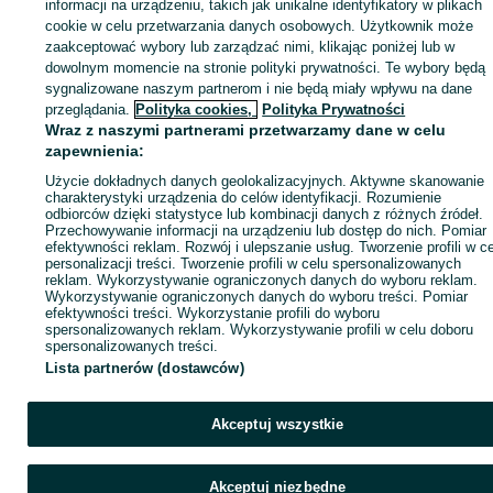
Zaloguj się lub załóż konto na OLX, aby skontaktować się z t
informacji na urządzeniu, takich jak unikalne identyfikatory w plikach
sprzedającym
cookie w celu przetwarzania danych osobowych. Użytkownik może
zaakceptować wybory lub zarządzać nimi, klikając poniżej lub w
dowolnym momencie na stronie polityki prywatności. Te wybory będą
sygnalizowane naszym partnerom i nie będą miały wpływu na dane
Zaloguj się / Załóż konto
przeglądania.
Polityka cookies,
Polityka Prywatności
Wraz z naszymi partnerami przetwarzamy dane w celu
Wyślij wiadomość
Kup
zapewnienia:
Użycie dokładnych danych geolokalizacyjnych. Aktywne skanowanie
charakterystyki urządzenia do celów identyfikacji. Rozumienie
odbiorców dzięki statystyce lub kombinacji danych z różnych źródeł.
Przechowywanie informacji na urządzeniu lub dostęp do nich. Pomiar
efektywności reklam. Rozwój i ulepszanie usług. Tworzenie profili w c
personalizacji treści. Tworzenie profili w celu spersonalizowanych
reklam. Wykorzystywanie ograniczonych danych do wyboru reklam.
Wykorzystywanie ograniczonych danych do wyboru treści. Pomiar
efektywności treści. Wykorzystanie profili do wyboru
spersonalizowanych reklam. Wykorzystywanie profili w celu doboru
spersonalizowanych treści.
Lista partnerów (dostawców)
Akceptuj wszystkie
Akceptuj niezbędne