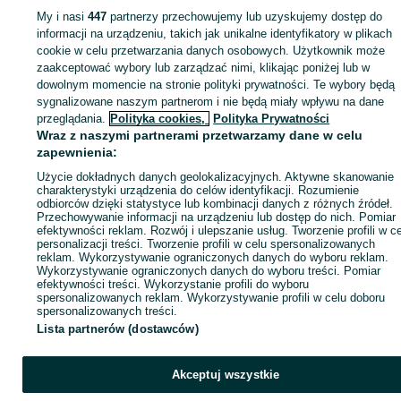
My i nasi
447
partnerzy przechowujemy lub uzyskujemy dostęp do
Zaloguj się lub załóż konto na OLX, aby skontaktować się z t
informacji na urządzeniu, takich jak unikalne identyfikatory w plikach
sprzedającym
cookie w celu przetwarzania danych osobowych. Użytkownik może
zaakceptować wybory lub zarządzać nimi, klikając poniżej lub w
dowolnym momencie na stronie polityki prywatności. Te wybory będą
sygnalizowane naszym partnerom i nie będą miały wpływu na dane
Zaloguj się / Załóż konto
przeglądania.
Polityka cookies,
Polityka Prywatności
Wraz z naszymi partnerami przetwarzamy dane w celu
Kup
zapewnienia:
Użycie dokładnych danych geolokalizacyjnych. Aktywne skanowanie
charakterystyki urządzenia do celów identyfikacji. Rozumienie
odbiorców dzięki statystyce lub kombinacji danych z różnych źródeł.
Przechowywanie informacji na urządzeniu lub dostęp do nich. Pomiar
efektywności reklam. Rozwój i ulepszanie usług. Tworzenie profili w c
personalizacji treści. Tworzenie profili w celu spersonalizowanych
reklam. Wykorzystywanie ograniczonych danych do wyboru reklam.
Wykorzystywanie ograniczonych danych do wyboru treści. Pomiar
efektywności treści. Wykorzystanie profili do wyboru
spersonalizowanych reklam. Wykorzystywanie profili w celu doboru
spersonalizowanych treści.
Lista partnerów (dostawców)
Akceptuj wszystkie