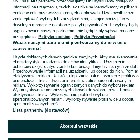
My i nasi
447
partnerzy przechowujemy lub uzyskujemy dostęp do
Zaloguj się lub załóż konto na OLX, aby skontaktować się z t
informacji na urządzeniu, takich jak unikalne identyfikatory w plikach
sprzedającym
cookie w celu przetwarzania danych osobowych. Użytkownik może
zaakceptować wybory lub zarządzać nimi, klikając poniżej lub w
dowolnym momencie na stronie polityki prywatności. Te wybory będą
sygnalizowane naszym partnerom i nie będą miały wpływu na dane
Zaloguj się / Załóż konto
przeglądania.
Polityka cookies,
Polityka Prywatności
Wraz z naszymi partnerami przetwarzamy dane w celu
Kup
zapewnienia:
Użycie dokładnych danych geolokalizacyjnych. Aktywne skanowanie
charakterystyki urządzenia do celów identyfikacji. Rozumienie
odbiorców dzięki statystyce lub kombinacji danych z różnych źródeł.
Przechowywanie informacji na urządzeniu lub dostęp do nich. Pomiar
efektywności reklam. Rozwój i ulepszanie usług. Tworzenie profili w c
personalizacji treści. Tworzenie profili w celu spersonalizowanych
reklam. Wykorzystywanie ograniczonych danych do wyboru reklam.
Wykorzystywanie ograniczonych danych do wyboru treści. Pomiar
efektywności treści. Wykorzystanie profili do wyboru
spersonalizowanych reklam. Wykorzystywanie profili w celu doboru
spersonalizowanych treści.
Lista partnerów (dostawców)
Akceptuj wszystkie