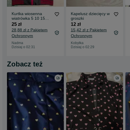
Kurtka wiosenna
Kapelusz dziecięcy w
wiatrówka 5 10 15
groszki
rozmiar 98 plus
25 zł
12 zł
czapka zestaw jak no
28,88 zł z Pakietem
15,42 zł z Pakietem
Ochronnym
Ochronnym
Nadma
Kobyłka
Dzisiaj o 02:31
Dzisiaj o 02:29
Zobacz też