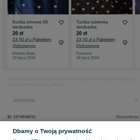
Kurtka zimowa 68
Tunika sukienka
serduszka
serduszka
20 zł
20 zł
23,70 zł z Pakietem
23,70 zł z Pakietem
Ochronnym
Ochronnym
Bielsko-Biała
Rzeszów
20 lipca 2026
26 lipca 2026
Strona główna
Dla Dzieci
Ubranka dla dziewczynek
Sukienki
Sukienki -
Mazowieckie
Sukienki - Nadma
KATEGORIA
ID:
1074048633
Wyświetlenia:
Dbamy o Twoją prywatność