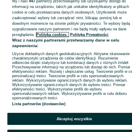
My i nasi
447
partnerzy przechowujemy lub uzyskujemy dostęp do
Zaloguj się lub załóż konto na OLX, aby skontaktować się z t
informacji na urządzeniu, takich jak unikalne identyfikatory w plikach
sprzedającym
cookie w celu przetwarzania danych osobowych. Użytkownik może
zaakceptować wybory lub zarządzać nimi, klikając poniżej lub w
dowolnym momencie na stronie polityki prywatności. Te wybory będą
sygnalizowane naszym partnerom i nie będą miały wpływu na dane
Zaloguj się / Załóż konto
przeglądania.
Polityka cookies,
Polityka Prywatności
Wraz z naszymi partnerami przetwarzamy dane w celu
Kup
zapewnienia:
Użycie dokładnych danych geolokalizacyjnych. Aktywne skanowanie
charakterystyki urządzenia do celów identyfikacji. Rozumienie
odbiorców dzięki statystyce lub kombinacji danych z różnych źródeł.
Przechowywanie informacji na urządzeniu lub dostęp do nich. Pomiar
efektywności reklam. Rozwój i ulepszanie usług. Tworzenie profili w c
personalizacji treści. Tworzenie profili w celu spersonalizowanych
reklam. Wykorzystywanie ograniczonych danych do wyboru reklam.
Wykorzystywanie ograniczonych danych do wyboru treści. Pomiar
efektywności treści. Wykorzystanie profili do wyboru
spersonalizowanych reklam. Wykorzystywanie profili w celu doboru
spersonalizowanych treści.
Lista partnerów (dostawców)
Akceptuj wszystkie