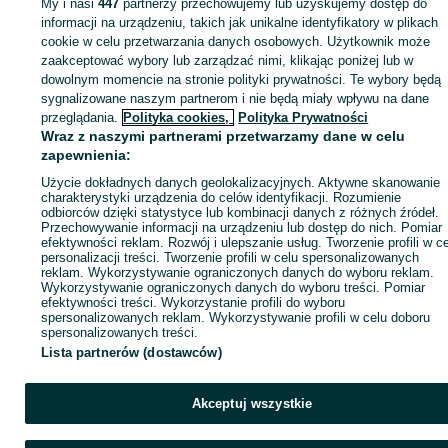
My i nasi
447
partnerzy przechowujemy lub uzyskujemy dostęp do
Zaloguj się lub załóż konto na OLX, aby skontaktować się z t
informacji na urządzeniu, takich jak unikalne identyfikatory w plikach
sprzedającym
cookie w celu przetwarzania danych osobowych. Użytkownik może
zaakceptować wybory lub zarządzać nimi, klikając poniżej lub w
dowolnym momencie na stronie polityki prywatności. Te wybory będą
sygnalizowane naszym partnerom i nie będą miały wpływu na dane
Zaloguj się / Załóż konto
przeglądania.
Polityka cookies,
Polityka Prywatności
Wraz z naszymi partnerami przetwarzamy dane w celu
Kup
zapewnienia:
Użycie dokładnych danych geolokalizacyjnych. Aktywne skanowanie
charakterystyki urządzenia do celów identyfikacji. Rozumienie
odbiorców dzięki statystyce lub kombinacji danych z różnych źródeł.
Przechowywanie informacji na urządzeniu lub dostęp do nich. Pomiar
efektywności reklam. Rozwój i ulepszanie usług. Tworzenie profili w c
personalizacji treści. Tworzenie profili w celu spersonalizowanych
reklam. Wykorzystywanie ograniczonych danych do wyboru reklam.
Wykorzystywanie ograniczonych danych do wyboru treści. Pomiar
efektywności treści. Wykorzystanie profili do wyboru
spersonalizowanych reklam. Wykorzystywanie profili w celu doboru
spersonalizowanych treści.
Lista partnerów (dostawców)
Akceptuj wszystkie