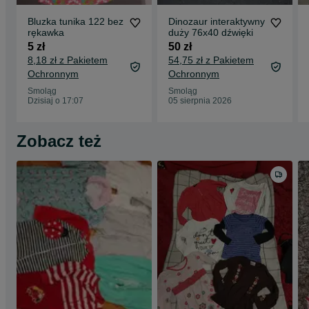
Bluzka tunika 122 bez
Dinozaur interaktywny
rękawka
duży 76x40 dźwięki
5 zł
50 zł
8,18 zł z Pakietem
54,75 zł z Pakietem
Ochronnym
Ochronnym
Smoląg
Smoląg
Dzisiaj o 17:07
05 sierpnia 2026
Zobacz też