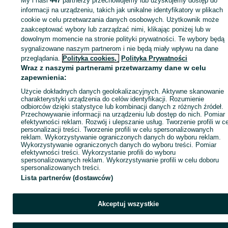
My i nasi
447
partnerzy przechowujemy lub uzyskujemy dostęp do
Zaloguj się lub załóż konto na OLX, aby skontaktować się z t
informacji na urządzeniu, takich jak unikalne identyfikatory w plikach
sprzedającym
cookie w celu przetwarzania danych osobowych. Użytkownik może
zaakceptować wybory lub zarządzać nimi, klikając poniżej lub w
dowolnym momencie na stronie polityki prywatności. Te wybory będą
sygnalizowane naszym partnerom i nie będą miały wpływu na dane
Zaloguj się / Załóż konto
przeglądania.
Polityka cookies,
Polityka Prywatności
Wraz z naszymi partnerami przetwarzamy dane w celu
Kup
zapewnienia:
Użycie dokładnych danych geolokalizacyjnych. Aktywne skanowanie
charakterystyki urządzenia do celów identyfikacji. Rozumienie
odbiorców dzięki statystyce lub kombinacji danych z różnych źródeł.
Przechowywanie informacji na urządzeniu lub dostęp do nich. Pomiar
efektywności reklam. Rozwój i ulepszanie usług. Tworzenie profili w c
personalizacji treści. Tworzenie profili w celu spersonalizowanych
reklam. Wykorzystywanie ograniczonych danych do wyboru reklam.
Wykorzystywanie ograniczonych danych do wyboru treści. Pomiar
efektywności treści. Wykorzystanie profili do wyboru
spersonalizowanych reklam. Wykorzystywanie profili w celu doboru
spersonalizowanych treści.
Lista partnerów (dostawców)
Akceptuj wszystkie