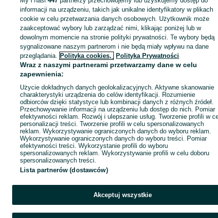
My i nasi
447
partnerzy przechowujemy lub uzyskujemy dostęp do
Zaloguj się lub załóż konto na OLX, aby skontaktować się z t
informacji na urządzeniu, takich jak unikalne identyfikatory w plikach
sprzedającym
cookie w celu przetwarzania danych osobowych. Użytkownik może
zaakceptować wybory lub zarządzać nimi, klikając poniżej lub w
dowolnym momencie na stronie polityki prywatności. Te wybory będą
sygnalizowane naszym partnerom i nie będą miały wpływu na dane
Zaloguj się / Załóż konto
przeglądania.
Polityka cookies,
Polityka Prywatności
Wraz z naszymi partnerami przetwarzamy dane w celu
Kup
zapewnienia:
Użycie dokładnych danych geolokalizacyjnych. Aktywne skanowanie
charakterystyki urządzenia do celów identyfikacji. Rozumienie
odbiorców dzięki statystyce lub kombinacji danych z różnych źródeł.
Przechowywanie informacji na urządzeniu lub dostęp do nich. Pomiar
efektywności reklam. Rozwój i ulepszanie usług. Tworzenie profili w c
personalizacji treści. Tworzenie profili w celu spersonalizowanych
reklam. Wykorzystywanie ograniczonych danych do wyboru reklam.
Wykorzystywanie ograniczonych danych do wyboru treści. Pomiar
efektywności treści. Wykorzystanie profili do wyboru
spersonalizowanych reklam. Wykorzystywanie profili w celu doboru
spersonalizowanych treści.
Lista partnerów (dostawców)
Akceptuj wszystkie