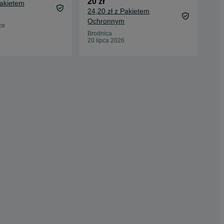
20 zł
27 
Pakietem
24,20 zł z Pakietem
30,
Ochronnym
Oc
ce
Brodnica
Ban
20 lipca 2026
20 