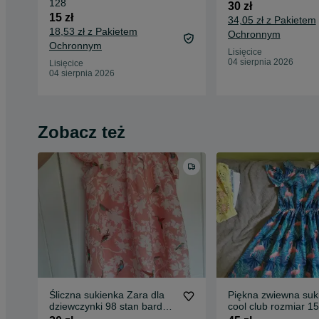
128
30 zł
15 zł
34,05 zł z Pakietem
18,53 zł z Pakietem
Ochronnym
Ochronnym
Lisięcice
04 sierpnia 2026
Lisięcice
04 sierpnia 2026
Zobacz też
Śliczna sukienka Zara dla
Piękna zwiewna suk
dziewczynki 98 stan bardzo
cool club rozmiar 1
dobry