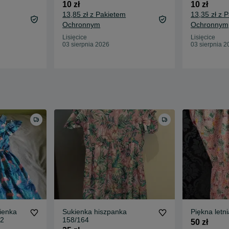
10 zł
10 zł
13,85 zł z Pakietem
13,35 zł z 
Ochronnym
Ochronnym
Lisięcice
Lisięcice
03 sierpnia 2026
03 sierpnia 2
ienka
Sukienka hiszpanka
Piękna letn
52
158/164
50 zł