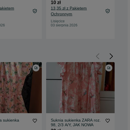
10 zł
20 
Pakietem
13,35 zł z Pakietem
23,
Ochronnym
Oc
Lisięcice
Lisi
026
03 sierpnia 2026
03 
ia sukienka
Suknia sukienka ZARA roz.
Suk
98, 2/3 A/Y, JAK NOWA
no