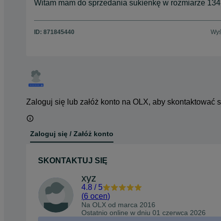
Witam mam do sprzedania sukienkę w rozmiarze 134.
ID:
871845440
Wyś
Zaloguj się lub załóż konto na OLX, aby skontaktować 
Zaloguj się / Załóż konto
SKONTAKTUJ SIĘ
xyz
4.8
/
5
(
6 ocen
)
Na OLX od
marca 2016
Ostatnio online w dniu 01 czerwca 2026