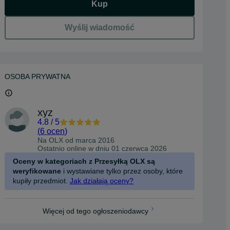
Kup
Wyślij wiadomość
OSOBA PRYWATNA
xyz
4.8
/
5
(
6 ocen
)
Na OLX od
marca 2016
Ostatnio online w dniu 01 czerwca 2026
Oceny w kategoriach z Przesyłką OLX są
weryfikowane
i wystawiane tylko przez osoby, które
kupiły przedmiot.
Jak działają oceny?
Więcej od tego ogłoszeniodawcy