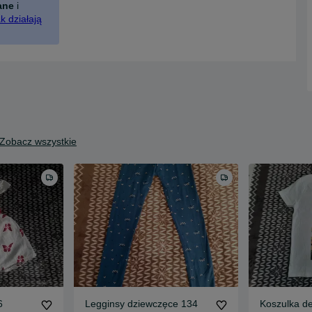
ane
i
k działają
Zobacz wszystkie
6
Legginsy dziewczęce 134
Koszulka d