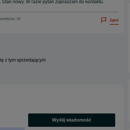
 Stan nowy. W razie pytań zapraszam do kontaktu.
wietlenia: 36
Zgłoś
się z tym sprzedającym
Wyślij wiadomość