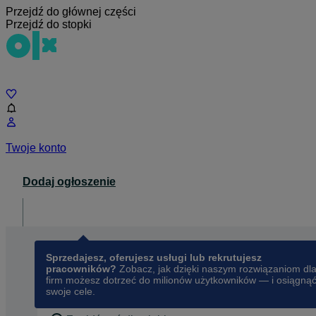
Przejdź do głównej części
Przejdź do stopki
Czat
Twoje konto
Dodaj ogłoszenie
Dla biznesu
opens in a new tab
Sprzedajesz, oferujesz usługi lub rekrutujesz
pracowników?
Zobacz, jak dzięki naszym rozwiązaniom dl
firm możesz dotrzeć do milionów użytkowników — i osiągną
swoje cele.