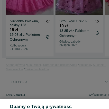
Sukienka zwiewna,
Strój Skye r. 86/92
cekiny 128
10 zł
15 zł
13,85 zł z Pakietem
19,03 zł z Pakietem
Ochronnym
Ochronnym
Gliwice, Łabędy
26 lipca 2026
Kolbuszowa
24 lipca 2026
Strona główna
Dla Dzieci
Ubranka dla dziewczynek
Sukienki
Sukienki -
Mazowieckie
Sukienki - Nadma
KATEGORIA
ID:
972750111
Wyświetlenia: 
Dbamy o Twoją prywatność