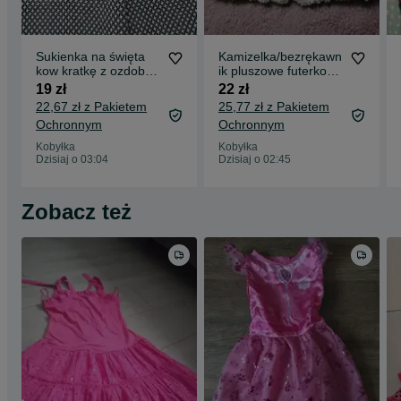
Sukienka na święta
Kamizelka/bezrękawn
kow kratkę z ozdobną
ik pluszowe futerko
złotą taśma rozmiar
na 2-3 lata
19 zł
22 zł
104/110
22,67 zł z Pakietem
25,77 zł z Pakietem
Ochronnym
Ochronnym
Kobyłka
Kobyłka
Dzisiaj o 03:04
Dzisiaj o 02:45
Zobacz też