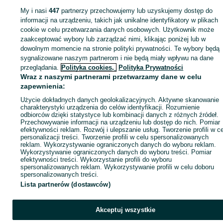
My i nasi
447
partnerzy przechowujemy lub uzyskujemy dostęp do
Zaloguj się lub załóż konto na OLX, aby skontaktować się z t
informacji na urządzeniu, takich jak unikalne identyfikatory w plikach
sprzedającym
cookie w celu przetwarzania danych osobowych. Użytkownik może
zaakceptować wybory lub zarządzać nimi, klikając poniżej lub w
dowolnym momencie na stronie polityki prywatności. Te wybory będą
Zaloguj się / Załóż konto
sygnalizowane naszym partnerom i nie będą miały wpływu na dane
przeglądania.
Polityka cookies,
Polityka Prywatności
Wraz z naszymi partnerami przetwarzamy dane w celu
Kup
zapewnienia:
Użycie dokładnych danych geolokalizacyjnych. Aktywne skanowanie
charakterystyki urządzenia do celów identyfikacji. Rozumienie
odbiorców dzięki statystyce lub kombinacji danych z różnych źródeł.
Przechowywanie informacji na urządzeniu lub dostęp do nich. Pomiar
efektywności reklam. Rozwój i ulepszanie usług. Tworzenie profili w c
personalizacji treści. Tworzenie profili w celu spersonalizowanych
reklam. Wykorzystywanie ograniczonych danych do wyboru reklam.
Wykorzystywanie ograniczonych danych do wyboru treści. Pomiar
efektywności treści. Wykorzystanie profili do wyboru
spersonalizowanych reklam. Wykorzystywanie profili w celu doboru
spersonalizowanych treści.
Lista partnerów (dostawców)
Akceptuj wszystkie