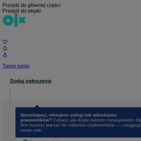
Przejdź do głównej części
Przejdź do stopki
Czat
Twoje konto
Dodaj ogłoszenie
Dla biznesu
opens in a new tab
Sprzedajesz, oferujesz usługi lub rekrutujesz
pracowników?
Zobacz, jak dzięki naszym rozwiązaniom dl
firm możesz dotrzeć do milionów użytkowników — i osiągną
swoje cele.