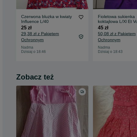
Czerwona bluzka w kwiaty
Fioletowa sukienka
Influence L/40
koktajlowa L/Xl Et V
25 zł
45 zł
29,38 zł z Pakietem
50,08 zł z Pakietem
Ochronnym
Ochronnym
Nadma
Nadma
Dzisiaj o 18:46
Dzisiaj o 18:43
Zobacz też