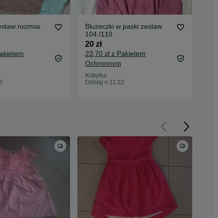
estaw rozmiar
Bluzeczki w paski zestaw
Blu
104 /110
10
20 zł
9 z
Pakietem
23,70 zł z Pakietem
12,
Ochronnym
Oc
Kobyłka
Kob
6
Dzisiaj o 11:22
Dzis