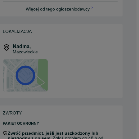
Więcej od tego ogłoszeniodawcy
LOKALIZACJA
Nadma
,
Mazowieckie
ZWROTY
PAKIET OCHRONNY
Zwróć przedmiot, jeśli jest uszkodzony lub
niezgodny z opisem.
Zgłoś problem do 48 h od