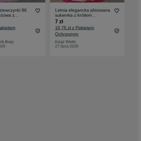
dziewczynki 86
Letnia elegancka plisowana
Blu
różowa z
sukienka z krótkim
rę
mi TU
vertbaudet 110cm
7 zł
6 z
Pakietem
10,75 zł z Pakietem
9,2
Ochronnym
Oc
ik Biały
Książ Wielki
Wro
026
27 lipca 2026
19 