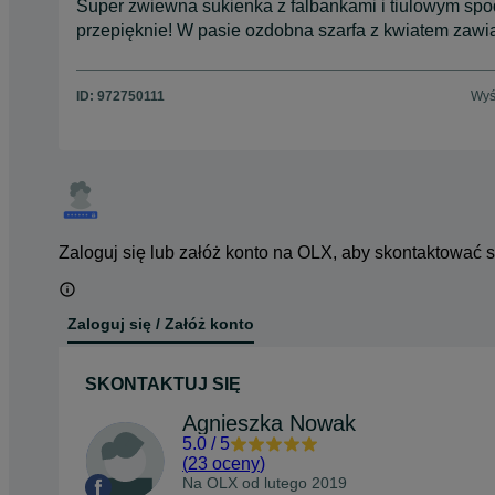
Super zwiewna sukienka z falbankami i tiulowym spo
przepięknie! W pasie ozdobna szarfa z kwiatem zawia
ID:
972750111
Wyś
Zaloguj się lub załóż konto na OLX, aby skontaktować 
Zaloguj się / Załóż konto
SKONTAKTUJ SIĘ
Agnieszka Nowak
5.0
/
5
(
23 oceny
)
Na OLX od
lutego 2019