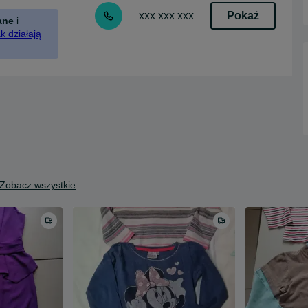
Pokaż
xxx xxx xxx
ane
i
k działają
Zobacz wszystkie