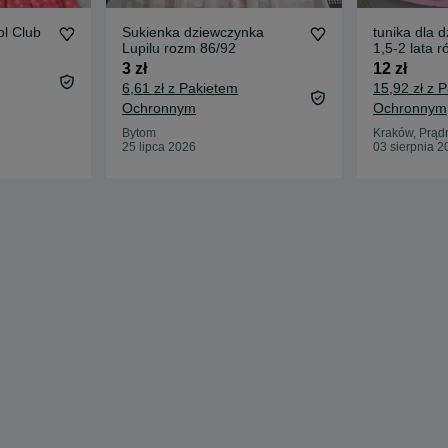
ol Club
Sukienka dziewczynka
tunika dla 
Lupilu rozm 86/92
1,5-2 lata 
kwiatuszka
3 zł
12 zł
6,61 zł z Pakietem
15,92 zł z 
Ochronnym
Ochronnym
Bytom
Kraków, Prądn
25 lipca 2026
03 sierpnia 2